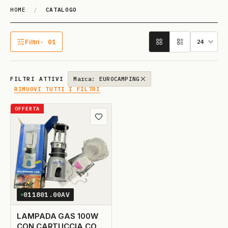
HOME
/
CATALOGO
Catalogo
Filtri
· 01
1 filtro attivo
FILTRI ATTIVI
Marca: EUROCAMPING
RIMUOVI TUTTI I FILTRI
OFFERTA
Aggiungi ai preferiti
011801.00AV
LAMPADA GAS 100W
CON CARTUCCIA CON