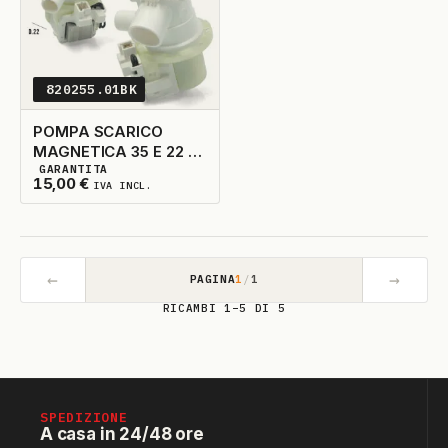
820255.01BK
POMPA SCARICO
MAGNETICA 35 E 22 -
GARANTITA
TUBO DA 35
4
DISPONIBILI
15,00
€
IVA INCL.
INCLINATO
←
→
PAGINA
1
/
1
RICAMBI 1–5 DI 5
SPEDIZIONE
A casa in 24/48 ore