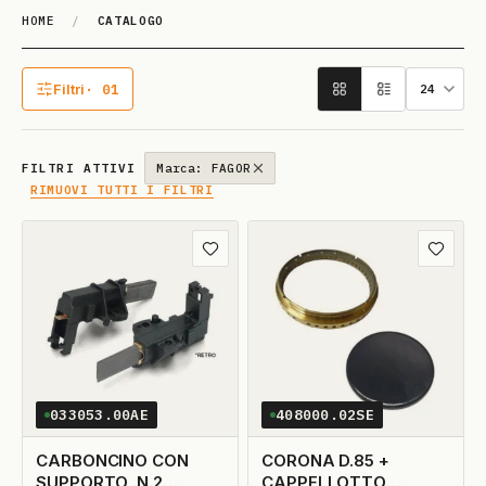
HOME
/
CATALOGO
Catalogo
Filtri
· 01
1 filtro attivo
FILTRI ATTIVI
Marca: FAGOR
RIMUOVI TUTTI I FILTRI
Aggiungi ai preferiti
Aggiungi
033053.00AE
408000.02SE
CARBONCINO CON
CORONA D.85 +
SUPPORTO .N.2
CAPPELLOTTO