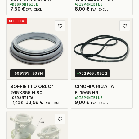
DISPONIBILE
DISPONIBILE
5X14X33 TAGLIO DX
GRANDE D. 92
13
DISPONIBILI
4
DISPONIBILI
7,50
€
8,00
€
IVA INCL.
IVA INCL.
ADATTABILE
(BRUCIATORE 416758 -
416755)
OFFERTA
Aggiungi ai preferiti
Aggiungi
600707.03SM
721965.00IG
SOFFIETTO OBLO'
CINGHIA RIGATA
265X355 H.80
EL1965 H6
GARANTITA
DISPONIBILE
2
DISPONIBILI
4
DISPONIBILI
Il prezzo originale era: 14,00 €.
Il prezzo attuale è: 13,99 €.
13,99
€
9,00
€
14,00
€
IVA INCL.
IVA INCL.
Aggiungi ai preferiti