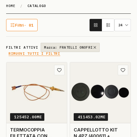
HOME
/
CATALOGO
Catalogo
Filtri
· 01
1 filtro attivo
FILTRI ATTIVI
Marca: FRATELLI ONOFRI
RIMUOVI TUTTI I FILTRI
Aggiungi ai preferiti
Aggiungi
125452.00ME
411453.02ME
TERMOCOPPIA
CAPPELLOTTO KIT
FILETTATA CON
N.4PZ (400611 +