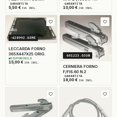
GARANTITA
GARANTITA
FASTON + OC .90CM
400612 + N2 400613)
40
DISPONIBILI
6
DISPONIBILI
5,50
€
10,00
€
IVA INCL.
IVA INCL.
D.6X0.75
(BRUCIATORI 412455)
Aggiungi ai preferiti
Aggiungi
428992.03ME
LECCARDA FORNO
365X447X25 ORIG.
441223.03ON
DISPONIBILE
2
DISPONIBILI
15,00
€
IVA INCL.
CERNIERA FORNO
F/FIS.60 N.2
GARANTITA
5
DISPONIBILI
18,00
€
IVA INCL.
Aggiungi ai preferiti
Aggiungi