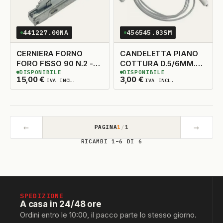
441227.00NA
456545.03SM
CERNIERA FORNO
CANDELETTA PIANO
FORO FISSO 90 N.2 -
COTTURA D.5/6MM.
DISPONIBILE
DISPONIBILE
CONTRO CERNIERA
H.34MM. N'1
2
DISPONIBILI
60
DISPONIBILI
15,00
€
3,00
€
IVA INCL.
IVA INCL.
441224
←
→
PAGINA
1
/
1
RICAMBI 1–6 DI 6
SPEDIZIONE
A casa in 24/48 ore
Ordini entro le 10:00, il pacco parte lo stesso giorno.