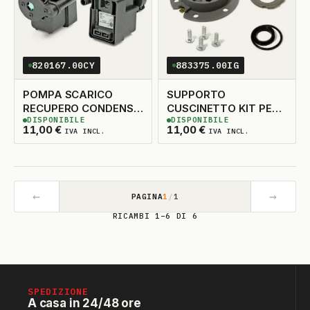
820167.00CY
883375.00IG
POMPA SCARICO
SUPPORTO
RECUPERO CONDENSA
CUSCINETTO KIT PER
DISPONIBILE
DISPONIBILE
ASCIUGATRICE
DX O SX
5
DISPONIBILI
4
DISPONIBILI
11,00
€
11,00
€
IVA INCL.
IVA INCL.
←
→
PAGINA
1
/
1
RICAMBI 1–6 DI 6
SPEDIZIONE
A casa in 24/48 ore