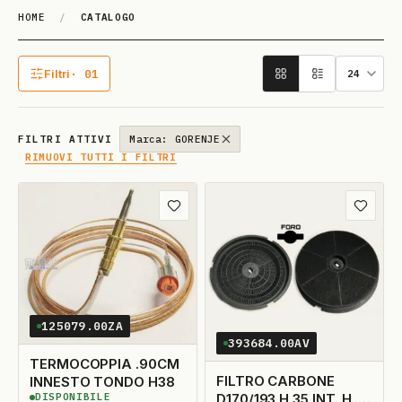
HOME
/
CATALOGO
Catalogo
Filtri
· 01
1 filtro attivo
FILTRI ATTIVI
Marca: GORENJE
RIMUOVI TUTTI I FILTRI
Aggiungi ai preferiti
Aggiungi
125079.00ZA
393684.00AV
TERMOCOPPIA .90CM
FILTRO CARBONE
INNESTO TONDO H38
D170/193 H.35 INT. H. 15
DISPONIBILE
3
DISPONIBILI