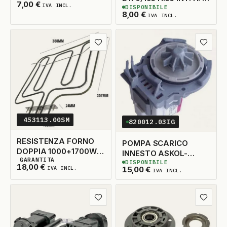
7,00
€
IVA INCL.
DISPONIBILE
TECNOLAMP ELICA
3
DISPONIBILI
8,00
€
IVA INCL.
TECNOWIND
ACK62836
Aggiungi ai preferiti
Aggiungi
453113.00SM
820012.03IG
RESISTENZA FORNO
POMPA SCARICO
DOPPIA 1000+1700W
INNESTO ASKOL-
GARANTITA
390X370
DISPONIBILE
5
DISPONIBILI
PLASET
2
DISPONIBILI
18,00
€
15,00
€
IVA INCL.
IVA INCL.
Aggiungi ai preferiti
Aggiungi