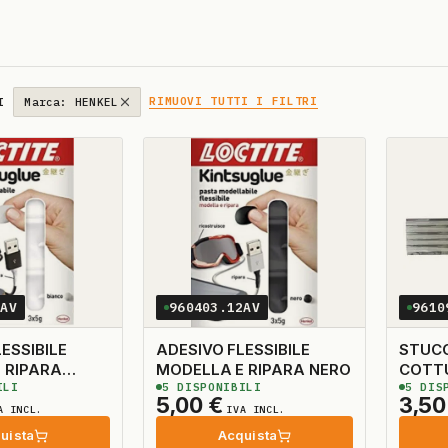
RIMUOVI TUTTI I FILTRI
I
Marca: HENKEL
1AV
960403.12AV
9610
ESSIBILE
ADESIVO FLESSIBILE
STUC
 RIPARA
MODELLA E RIPARA NERO
COTTU
ILI
5
DISPONIBILI
5
DISP
2.80 O
5,00
€
3,5
A INCL.
IVA INCL.
uista
Acquista