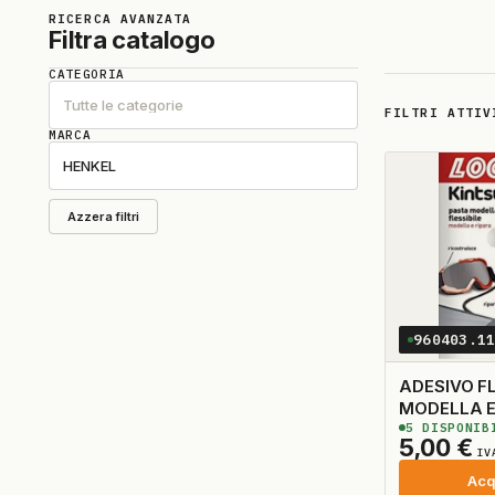
RICERCA AVANZATA
Filtra catalogo
CATEGORIA
Tutte le categorie
FILTRI ATTIV
MARCA
HENKEL
Azzera filtri
960403.1
ADESIVO FL
MODELLA E
5
DISPONIB
BIANCO
5,00
€
IV
Acq