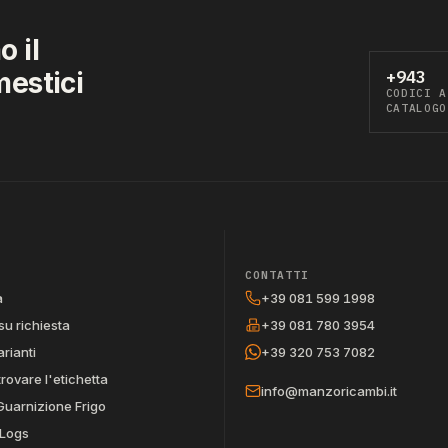
 il
mestici
+943
CODICI A
CATALOGO
CONTATTI
a
+39 081 599 1998
su richiesta
+39 081 780 3954
arianti
+39 320 753 7082
trovare l'etichetta
info@manzoricambi.it
Guarnizione Frigo
Logs