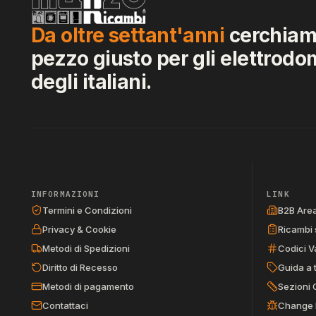
Da oltre settant'anni
cerchiamo
pezzo giusto per gli elettrodo
degli italiani.
INFORMAZIONI
LINK
Termini e Condizioni
B2B Are
Privacy & Cookie
Ricambi 
Metodi di Spedizioni
Codici V
Diritto di Recesso
Guida a 
Metodi di pagamento
Sezioni 
Contattaci
Change 