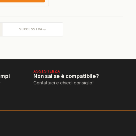
→
SUCCESSIVA
ASSISTENZA
empi
Non sai se è compatibile?
r
Contattaci e chiedi consiglio!