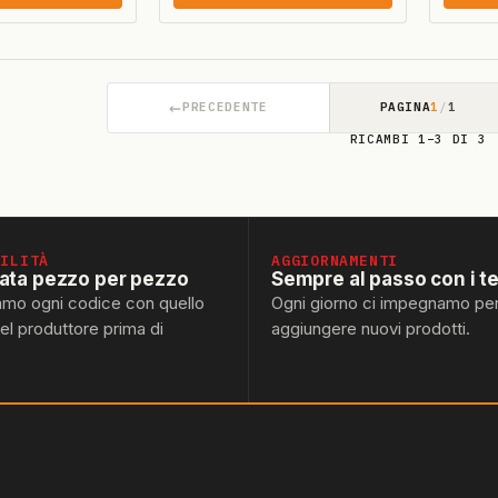
←
PRECEDENTE
PAGINA
1
/
1
RICAMBI 1–3 DI 3
BILITÀ
AGGIORNAMENTI
lata pezzo per pezzo
Sempre al passo con i t
amo ogni codice con quello
Ogni giorno ci impegnamo pe
del produttore prima di
aggiungere nuovi prodotti.