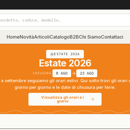
Home
Novità
Articoli
Catalogo
B2B
Chi Siamo
Contattaci
ESTATE 2026
Estate 2026
8 AGO
23 AGO
CHIUSURA
a settembre seguiamo gli orari estivi. Qui sotto trovi gli orari 
giorno per giorno e le date di chiusura per ferie.
Visualizza gli orari e i
giorni