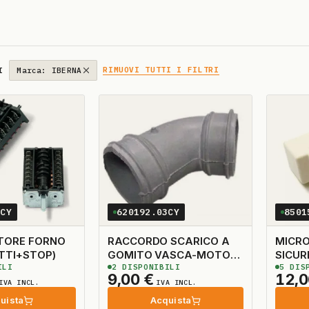
RIMUOVI TUTTI I FILTRI
I
Marca: IBERNA
3CY
620192.03CY
8501
ORE FORNO
RACCORDO SCARICO A
MICRO
ATTI+STOP)
GOMITO VASCA-MOTORE
SICUR
ILI
2
DISPONIBILI
5
DISP
LAVASTOVIGLIE
LAVAS
9,00
€
12,
IVA INCL.
IVA INCL.
uista
Acquista