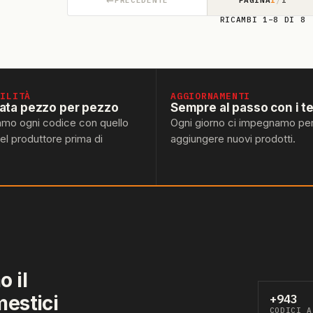
RICAMBI 1–8 DI 8
BILITÀ
AGGIORNAMENTI
lata pezzo per pezzo
Sempre al passo con i t
amo ogni codice con quello
Ogni giorno ci impegnamo pe
del produttore prima di
aggiungere nuovi prodotti.
 il
mestici
+943
CODICI A