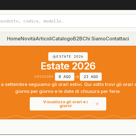
Home
Novità
Articoli
Catalogo
B2B
Chi Siamo
Contattaci
ESTATE 2026
Estate 2026
8 AGO
23 AGO
CHIUSURA
a settembre seguiamo gli orari estivi. Qui sotto trovi gli orari 
giorno per giorno e le date di chiusura per ferie.
Visualizza gli orari e i
giorni