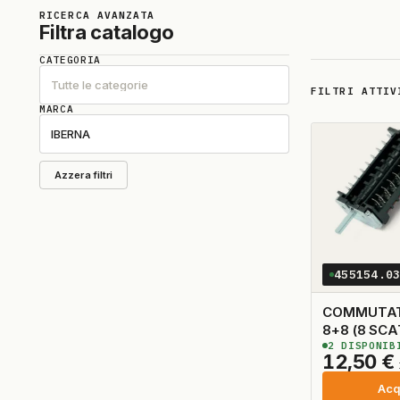
RICERCA AVANZATA
Filtra catalogo
CATEGORIA
Tutte le categorie
FILTRI ATTIV
MARCA
IBERNA
Azzera filtri
455154.0
COMMUTAT
8+8 (8 SC
2
DISPONIB
12,50
€
Acq