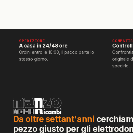
SPEDIZIONE
COMPATI
A casa in 24/48 ore
Control
Ordini entro le 10:00, il pacco parte lo
Confronti
stesso giorno.
originale 
spedirlo.
Da oltre settant'anni
cerchiamo
pezzo giusto per gli elettrodo