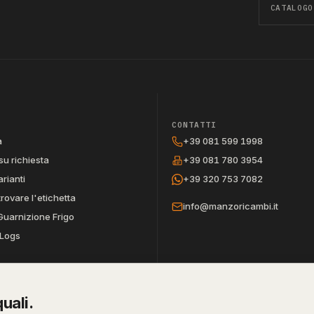
CATALOGO
CONTATTI
a
+39 081 599 1998
su richiesta
+39 081 780 3954
arianti
+39 320 753 7082
trovare l'etichetta
info@manzoricambi.it
Guarnizione Frigo
Logs
uali.