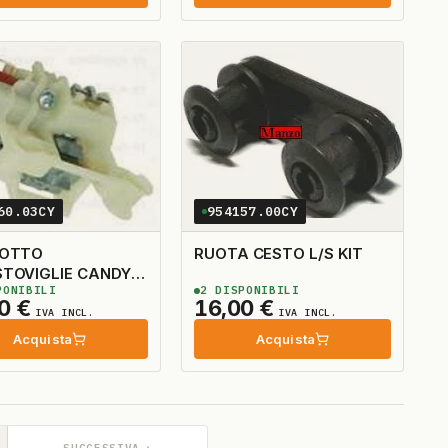
60.03CY
954157.00CY
COTTO
RUOTA CESTO L/S KIT
TOVIGLIE CANDY
ONIBILI
2
DISPONIBILI
NALE
00
€
16,00
€
IVA INCL.
IVA INCL.
Acquista
Acquista
→
SUCCESSIVA