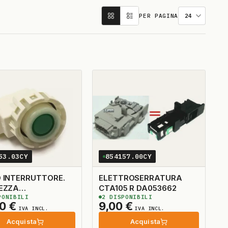
PER PAGINA
53.03CY
854157.00CY
 INTERRUTTORE.
ELETTROSERRATURA
EZZA
CTA105 R DA053662
ONIBILI
2
DISPONIBILI
TOVIGLIE
00
€
9,00
€
IVA INCL.
IVA INCL.
Acquista
Acquista