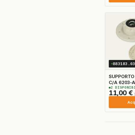
883183.0
SUPPORTO
C/A 6203-
2
DISPONIB
D103
11,00
€
Acq