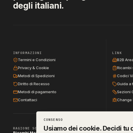
degli italiani.
INFORMAZIONI
LINK
Termini e Condizioni
B2B Are
Privacy & Cookie
Ricambi 
Metodi di Spedizioni
Codici V
Diritto di Recesso
Guida a 
Metodi di pagamento
Sezioni 
Contattaci
Change 
CONSENSO
Usiamo dei cookie. Decidi tu q
RAGIONE SOCIALE
Ricambi Manzo di Manzo dott.ssa Raffaella & C. s.a.s.