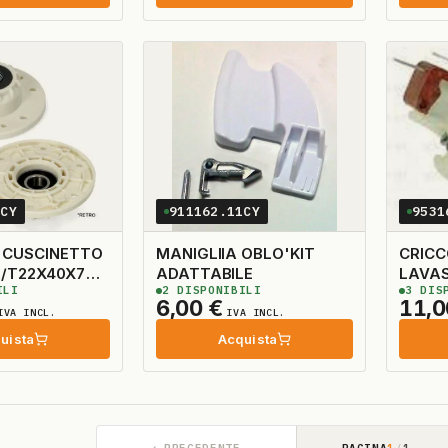
3CY
911162.11CY
9531
 CUSCINETTO
MANIGLIIA OBLO'KIT
CRIC
A/T22X40X7
ADATTABILE
LAVAS
ILI
2
DISPONIBILI
3
DISP
ORIGI
6,00
€
11,
IVA INCL.
IVA INCL.
uista
Acquista
←
PRECEDENTE
PAGINA
1
/
1