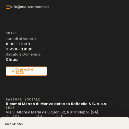
info@manzoricambi.it
ORARI
Lunedì al Venerdì:
8:30 – 13:30
15:30 – 18:30
Sabato e Domenica:
Chiusi
Orari estivi
2026
RAGIONE SOCIALE
Ricambi Manzo di Manzo dott.ssa Raffaella & C. s.a.s.
SEDE
Via S. Alfonso Maria de Liguori 52, 80141 Napoli (NA)
P. IVA
REA
PEC
IT04790290631
NA-395472
manzo@pec.manzoricambi.it
CONSENSO
CODICE SDI
T04ZHR3