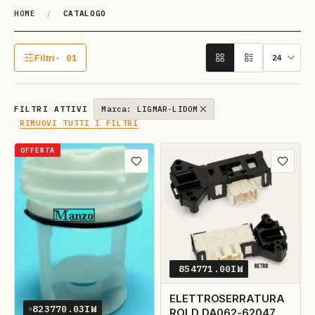
HOME
/
CATALOGO
Catalogo
Filtri
· 01
1 filtro attivo
FILTRI ATTIVI
Marca: LIGMAR-LIDOM
RIMUOVI TUTTI I FILTRI
OFFERTA
Aggiungi ai preferiti
Aggiungi
854771.00IW
ELETTROSERRATURA
823770.03IW
ROLD DA062-62047