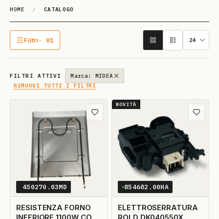
HOME
/
CATALOGO
Catalogo
Filtri
· 01
1 filtro attivo
FILTRI ATTIVI
Marca: MIDEA
RIMUOVI TUTTI I FILTRI
NOVITÀ
Aggiungi ai preferiti
Aggiungi
450270.03MD
854682.00HA
RESISTENZA FORNO
ELETTROSERRATURA
INFERIORE 1100W CON
ROLD DK040550X