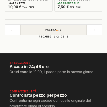
GARANTITA
DISPONIBILE
CONTENITORE
8
DISPONIBILI
2
DISPONIBILI
19,00
€
7,50
€
IVA INCL.
IVA INCL.
SEKOM/MIDEA
←
→
PAGINA
1
/
1
RICAMBI 1–2 DI 2
SPEDIZIONE
A casa in 24/48 ore
Ordini entro le 10:00, il pacco parte lo stesso giorno.
COMPATIBILITÀ
Controllata pezzo per pezzo
Confrontiamo ogni codice con quello originale del
produttore prima di spedirlo.