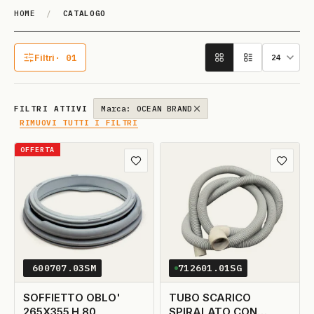
HOME
/
CATALOGO
Catalogo
Filtri
· 01
1 filtro attivo
FILTRI ATTIVI
Marca: OCEAN BRAND
RIMUOVI TUTTI I FILTRI
OFFERTA
Aggiungi ai preferiti
Aggiungi
600707.03SM
712601.01SG
SOFFIETTO OBLO'
TUBO SCARICO
265X355 H.80
SPIRALATO CON