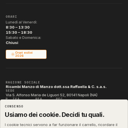
ORARI
Lunedì al Venerdì:
8:30 – 13:30
15:30 – 18:30
Sabato e Domenica:
Chiusi
Orari estivi
2026
RAGIONE SOCIALE
Ricambi Manzo di Manzo dott.ssa Raffaella & C. s.a.s.
SEDE
Via S. Alfonso Maria de Liguori 52, 80141 Napoli (NA)
P. IVA
REA
PEC
IT04790290631
NA-395472
manzo@pec.manzoricambi.it
CONSENSO
CODICE SDI
T04ZHR3
Usiamo dei cookie. Decidi tu quali.
I cookie tecnici servono a far funzionare il carrello, ricordare il