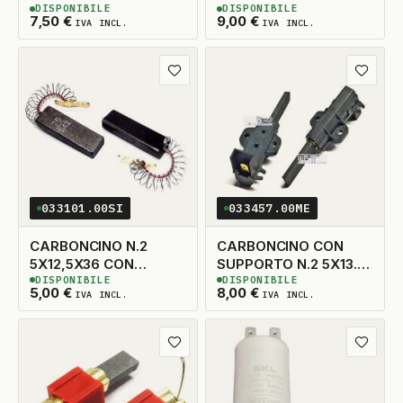
DISPONIBILE
DISPONIBILE
5X14X33 TAGLIO DX
5X13,5X38 SX
3
DISPONIBILI
3
DISPONIBILI
7,50
€
9,00
€
IVA INCL.
IVA INCL.
ADATTABILE
Aggiungi ai preferiti
Aggiungi
033101.00SI
033457.00ME
CARBONCINO N.2
CARBONCINO CON
5X12,5X36 CON
SUPPORTO N.2 5X13.5
DISPONIBILE
DISPONIBILE
MOLLA
TAGLIO A DESTRA
4
DISPONIBILI
5
DISPONIBILI
5,00
€
8,00
€
IVA INCL.
IVA INCL.
Aggiungi ai preferiti
Aggiungi