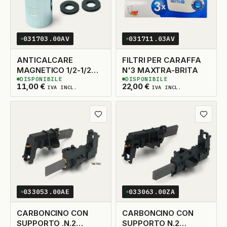
031703.00AV
031711.03AV
ANTICALCARE
FILTRI PER CARAFFA
MAGNETICO 1/2-1/2
N'3 MAXTRA-BRITA
DISPONIBILE
DISPONIBILE
PER DOCCE-CALDAIE
3
DISPONIBILI
2
DISPONIBILI
11,00
€
22,00
€
IVA INCL.
IVA INCL.
Aggiungi ai preferiti
Aggiungi
033053.00AE
033063.00ZA
CARBONCINO CON
CARBONCINO CON
SUPPORTO .N.2
SUPPORTO N.2