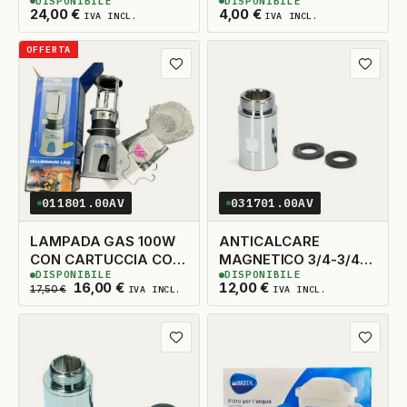
DISPONIBILE
DISPONIBILE
120KG
INTERNO 226MM.
2
DISPONIBILI
6
DISPONIBILI
24,00
€
4,00
€
IVA INCL.
IVA INCL.
OFFERTA
Aggiungi ai preferiti
Aggiungi
011801.00AV
031701.00AV
LAMPADA GAS 100W
ANTICALCARE
CON CARTUCCIA CON
MAGNETICO 3/4-3/4
DISPONIBILE
DISPONIBILE
PIEZOELETTRICO
WPRO
4
DISPONIBILI
8
DISPONIBILI
Il prezzo originale era: 17,50 €.
Il prezzo attuale è: 16,00 €.
16,00
€
12,00
€
17,50
€
IVA INCL.
IVA INCL.
Aggiungi ai preferiti
Aggiungi