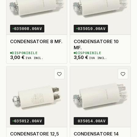
035008.00AV
035010.00AV
CONDENSATORE 8 MF.
CONDENSATORE 10
MF.
DISPONIBILE
DISPONIBILE
2
DISPONIBILI
2
DISPONIBILI
3,00
€
3,50
€
IVA INCL.
IVA INCL.
Aggiungi ai preferiti
Aggiungi
035012.00AV
035014.00AV
CONDENSATORE 12,5
CONDENSATORE 14