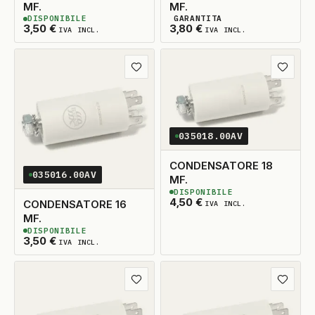
MF.
MF.
DISPONIBILE
GARANTITA
2
DISPONIBILI
2
DISPONIBILI
3,50
€
3,80
€
IVA INCL.
IVA INCL.
Aggiungi ai preferiti
Aggiungi
035018.00AV
CONDENSATORE 18
035016.00AV
MF.
DISPONIBILE
2
DISPONIBILI
4,50
€
CONDENSATORE 16
IVA INCL.
MF.
DISPONIBILE
2
DISPONIBILI
3,50
€
IVA INCL.
Aggiungi ai preferiti
Aggiungi