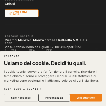
Chiusi
Orari estivi
2026
RAGIONE SOCIALE
Ricambi Manzo di Manzo dott.ssa Raffaella & C. s.a.s.
SEDE
Via S. Alfonso Maria de Liguori 52, 80141 Napoli (NA)
P. IVA
REA
PEC
IT04790290631
NA-395472
manzo@pec.manzoricambi.it
CONSENSO
CODICE SDI
T04ZHR3
Usiamo dei cookie. Decidi tu quali.
I cookie tecnici servono a far funzionare il carrello, ricordare il
tema chiaro o scuro e proteggere i moduli. Quelli statistici e di
marketing sono opzionali e li attiviamo solo se ci dai il via libera.
shop.manzoricambi.it
©
2001 – 2026
Stefano Russo
&
COSA SONO I COOKIE
Privacy & Cookie
Termini
Diritto di Recesso
·
·
·
Preferenze cookie
Solo necessari
Personalizza
Accetta tutto