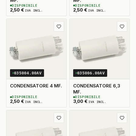
MF.
MF.
DISPONIBILE
DISPONIBILE
2
DISPONIBILI
2
DISPONIBILI
2,50
€
2,50
€
IVA INCL.
IVA INCL.
Aggiungi ai preferiti
Aggiungi
035004.00AV
035006.00AV
CONDENSATORE 4 MF.
CONDENSATORE 6,3
MF.
DISPONIBILE
DISPONIBILE
2
DISPONIBILI
2
DISPONIBILI
2,50
€
3,00
€
IVA INCL.
IVA INCL.
Aggiungi ai preferiti
Aggiungi