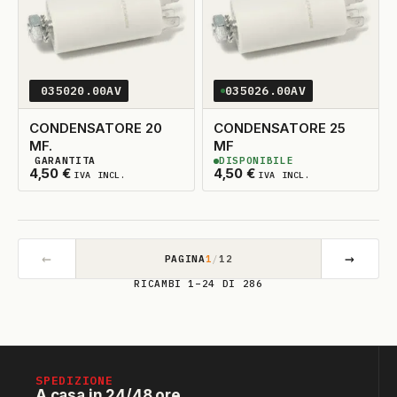
035020.00AV
035026.00AV
CONDENSATORE 20
CONDENSATORE 25
MF.
MF
GARANTITA
DISPONIBILE
2
DISPONIBILI
2
DISPONIBILI
4,50
€
4,50
€
IVA INCL.
IVA INCL.
←
→
PAGINA
1
/
12
RICAMBI 1–24 DI 286
SPEDIZIONE
A casa in 24/48 ore