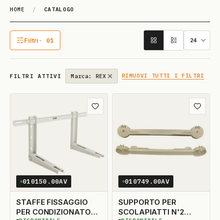
HOME
/
CATALOGO
Catalogo
Filtri
· 01
1 filtro attivo
RIMUOVI TUTTI I FILTRI
FILTRI ATTIVI
Marca: REX
Aggiungi ai preferiti
Aggiungi
010150.00AV
010749.00AV
STAFFE FISSAGGIO
SUPPORTO PER
PER CONDIZIONATORE
SCOLAPIATTI N'2