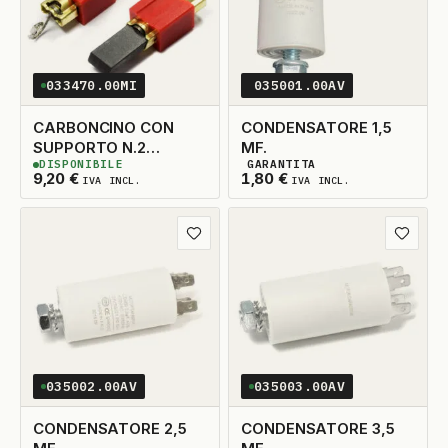
033470.00MI
035001.00AV
CARBONCINO CON
CONDENSATORE 1,5
SUPPORTO N.2
MF.
DISPONIBILE
GARANTITA
5X15X30
3
DISPONIBILI
2
DISPONIBILI
9,20
€
1,80
€
IVA INCL.
IVA INCL.
Aggiungi ai preferiti
Aggiungi
035002.00AV
035003.00AV
CONDENSATORE 2,5
CONDENSATORE 3,5