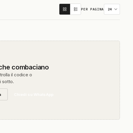
PER PAGINA
O
 che combaciano
rolla il codice o
i sotto.
a
Chiedi su WhatsApp