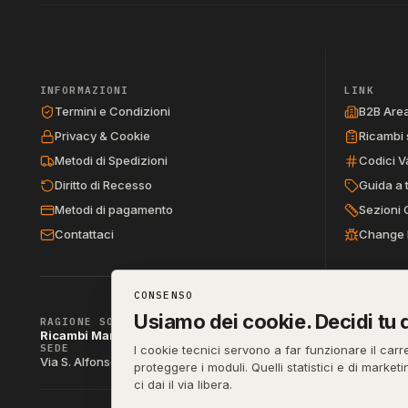
INFORMAZIONI
LINK
Termini e Condizioni
B2B Are
Privacy & Cookie
Ricambi 
Metodi di Spedizioni
Codici V
Diritto di Recesso
Guida a 
Metodi di pagamento
Sezioni 
Contattaci
Change 
CONSENSO
Usiamo dei cookie. Decidi tu q
RAGIONE SOCIALE
Ricambi Manzo di Manzo dott.ssa Raffaella & C. s.a.s.
SEDE
P. IVA
I cookie tecnici servono a far funzionare il carr
IT04790290
Via S. Alfonso Maria de Liguori 52, 80141 Napoli (NA)
proteggere i moduli. Quelli statistici e di market
ci dai il via libera.