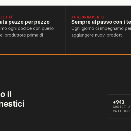
BILITÀ
AGGIORNAMENTI
lata pezzo per pezzo
Sempre al passo con i t
amo ogni codice con quello
Ogni giorno ci impegnamo pe
del produttore prima di
aggiungere nuovi prodotti.
 il
mestici
+943
CODICI A
CATALOGO