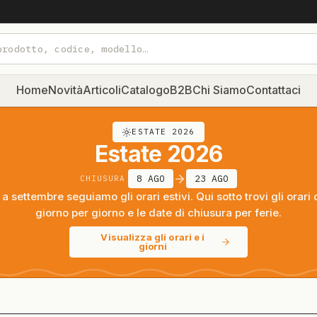
Home
Novità
Articoli
Catalogo
B2B
Chi Siamo
Contattaci
ESTATE 2026
Estate 2026
8 AGO
23 AGO
CHIUSURA
a settembre seguiamo gli orari estivi. Qui sotto trovi gli orari 
giorno per giorno e le date di chiusura per ferie.
Visualizza gli orari e i
giorni