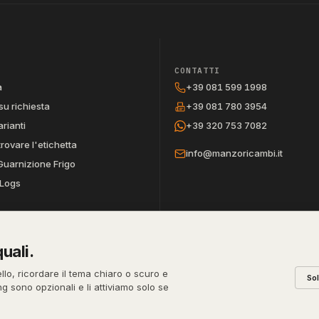
CONTATTI
a
+39 081 599 1998
su richiesta
+39 081 780 3954
arianti
+39 320 753 7082
trovare l'etichetta
info@manzoricambi.it
Guarnizione Frigo
Logs
uali.
REA
PEC
CODICE SDI
ello, ricordare il tema chiaro o scuro e
So
631
NA-395472
manzo@pec.manzoricambi.it
T04ZHR3
ing sono opzionali e li attiviamo solo se