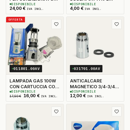
DISPONIBILE
DISPONIBILE
120KG
INTERNO 226MM.
2
DISPONIBILI
6
DISPONIBILI
24,00
€
4,00
€
IVA INCL.
IVA INCL.
OFFERTA
Aggiungi ai preferiti
Aggiungi
011801.00AV
031701.00AV
LAMPADA GAS 100W
ANTICALCARE
CON CARTUCCIA CON
MAGNETICO 3/4-3/4
DISPONIBILE
DISPONIBILE
PIEZOELETTRICO
WPRO
4
DISPONIBILI
8
DISPONIBILI
Il prezzo originale era: 17,50 €.
Il prezzo attuale è: 16,00 €.
16,00
€
12,00
€
17,50
€
IVA INCL.
IVA INCL.
Aggiungi ai preferiti
Aggiungi