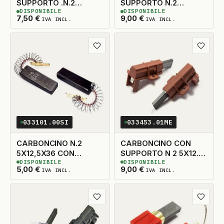
SUPPORTO .N.2
SUPPORTO N.2
DISPONIBILE
DISPONIBILE
5X14X33 TAGLIO DX
5X13,5X38 SX
13
DISPONIBILI
3
DISPONIBILI
7,50
€
9,00
€
IVA INCL.
IVA INCL.
ADATTABILE
Aggiungi ai preferiti
Aggiungi
033101.00SI
033453.01ME
CARBONCINO N.2
CARBONCINO CON
5X12,5X36 CON
SUPPORTO N 2 5X12.5
DISPONIBILE
DISPONIBILE
MOLLA
TAGLIO A DX
14
DISPONIBILI
10
DISPONIBILI
5,00
€
9,00
€
IVA INCL.
IVA INCL.
Aggiungi ai preferiti
Aggiungi