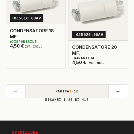
035018.00AV
CONDENSATORE 18
035020.00AV
MF.
DISPONIBILE
2
DISPONIBILI
4,50
€
CONDENSATORE 20
IVA INCL.
MF.
GARANTITA
2
DISPONIBILI
4,50
€
IVA INCL.
←
→
PAGINA
1
/
18
RICAMBI 1–24 DI 410
SPEDIZIONE