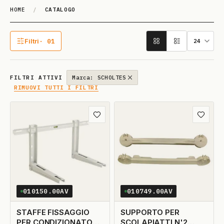
HOME
/
CATALOGO
Catalogo
Filtri
· 01
1 filtro attivo
FILTRI ATTIVI
Marca: SCHOLTES
RIMUOVI TUTTI I FILTRI
Aggiungi ai preferiti
Aggiungi
010150.00AV
010749.00AV
STAFFE FISSAGGIO
SUPPORTO PER
PER CONDIZIONATORE
SCOLAPIATTI N'2