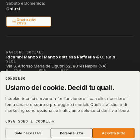
Sabato e Domenica:
Chiusi
Orari estivi
2026
RAGIONE SOCIALE
Ricambi Manzo di Manzo dott.ssa Raffaella & C. s.a.s.
SEDE
Via S. Alfonso Maria de Liguori 52, 80141 Napoli (NA)
P. IVA
REA
PEC
IT04790290631
NA-395472
manzo@pec.manzoricambi.it
CONSENSO
CODICE SDI
T04ZHR3
Usiamo dei cookie. Decidi tu quali.
I cookie tecnici servono a far funzionare il carrello, ricordare il
tema chiaro o scuro e proteggere i moduli. Quelli statistici e di
marketing sono opzionali e li attiviamo solo se ci dai il via libera.
shop.manzoricambi.it
©
2001 – 2026
Stefano Russo
&
COSA SONO I COOKIE
Privacy & Cookie
Termini
Diritto di Recesso
·
·
·
Preferenze cookie
Solo necessari
Personalizza
Accetta tutto