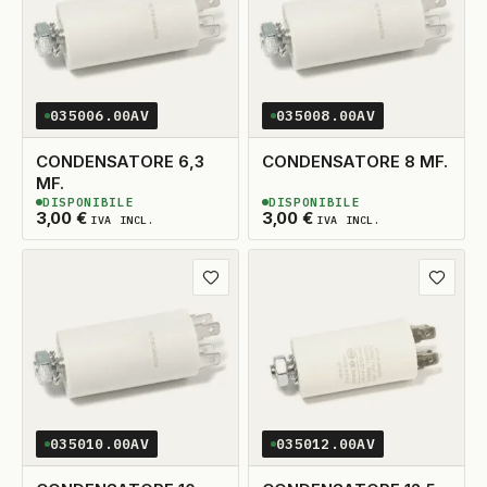
035006.00AV
035008.00AV
CONDENSATORE 6,3
CONDENSATORE 8 MF.
MF.
DISPONIBILE
DISPONIBILE
2
DISPONIBILI
2
DISPONIBILI
3,00
€
3,00
€
IVA INCL.
IVA INCL.
Aggiungi ai preferiti
Aggiungi
035010.00AV
035012.00AV