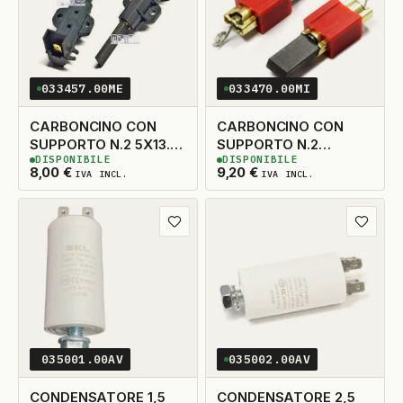
033457.00ME
033470.00MI
CARBONCINO CON
CARBONCINO CON
SUPPORTO N.2 5X13.5
SUPPORTO N.2
DISPONIBILE
DISPONIBILE
TAGLIO A DESTRA
5X15X30
5
DISPONIBILI
3
DISPONIBILI
8,00
€
9,20
€
IVA INCL.
IVA INCL.
Aggiungi ai preferiti
Aggiungi
035001.00AV
035002.00AV
CONDENSATORE 1,5
CONDENSATORE 2,5