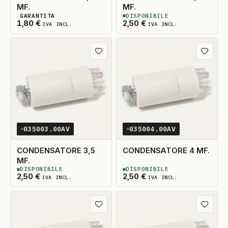
MF.
MF.
GARANTITA
DISPONIBILE
2
DISPONIBILI
2
DISPONIBILI
1,80
€
2,50
€
IVA INCL.
IVA INCL.
Aggiungi ai preferiti
Aggiungi
035003.00AV
035004.00AV
CONDENSATORE 3,5
CONDENSATORE 4 MF.
MF.
DISPONIBILE
DISPONIBILE
2
DISPONIBILI
2
DISPONIBILI
2,50
€
2,50
€
IVA INCL.
IVA INCL.
Aggiungi ai preferiti
Aggiungi