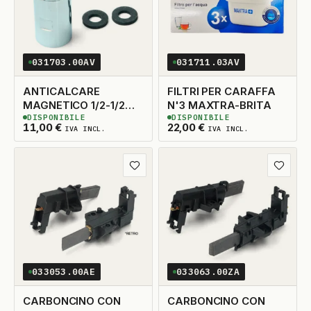
031703.00AV
031711.03AV
ANTICALCARE
FILTRI PER CARAFFA
MAGNETICO 1/2-1/2
N'3 MAXTRA-BRITA
DISPONIBILE
DISPONIBILE
PER DOCCE-CALDAIE
3
DISPONIBILI
2
DISPONIBILI
11,00
€
22,00
€
IVA INCL.
IVA INCL.
Aggiungi ai preferiti
Aggiungi
033053.00AE
033063.00ZA
CARBONCINO CON
CARBONCINO CON