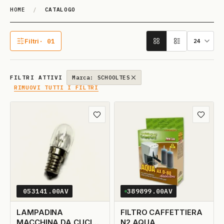
HOME
/
CATALOGO
Catalogo
Filtri
· 01
1 filtro attivo
FILTRI ATTIVI
Marca: SCHOOLTES
RIMUOVI TUTTI I FILTRI
Aggiungi ai preferiti
Aggiungi
053141.00AV
389899.00AV
LAMPADINA
FILTRO CAFFETTIERA
MACCHINA DA CUCIRE
N2 AQUA