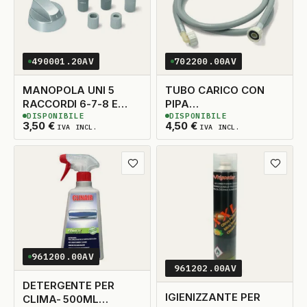
490001.20AV
702200.00AV
MANOPOLA UNI 5
TUBO CARICO CON
RACCORDI 6-7-8 E
PIPA
DISPONIBILE
DISPONIBILE
FORNETTO
FEMMINA/FEMMINA
5
DISPONIBILI
5
DISPONIBILI
3,50
€
4,50
€
IVA INCL.
IVA INCL.
2.00MT
Aggiungi ai preferiti
Aggiungi
961200.00AV
961202.00AV
DETERGENTE PER
IGIENIZZANTE PER
CLIMA- 500ML