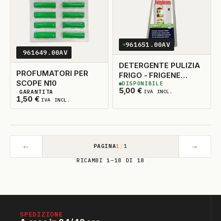
961651.00AV
961649.00AV
DETERGENTE PULIZIA
PROFUMATORI PER
FRIGO - FRIGENE
SCOPE N10
DISPONIBILE
ML500
3
DISPONIBILI
5,00
€
GARANTITA
IVA INCL.
3
DISPONIBILI
1,50
€
IVA INCL.
←
→
PAGINA
1
/
1
RICAMBI 1–18 DI 18
SPEDIZIONE