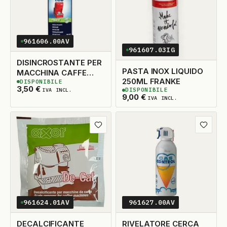
961606.00AV
961607.03IG
DISINCROSTANTE PER
PASTA INOX LIQUIDO
MACCHINA CAFFE
250ML FRANKE
DISPONIBILE
250ML RIO
3
DISPONIBILI
3,50
€
DISPONIBILE
IVA INCL.
5
DISPONIBILI
9,00
€
IVA INCL.
Aggiungi ai preferiti
Aggiungi
961624.01AV
961627.00AV
DECALCIFICANTE
RIVELATORE CERCA