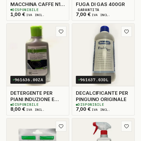
MACCHINA CAFFE N1
FUGA DI GAS 400GR
DISPONIBILE
GARANTITA
BUSTINA DE-CAF
10
DISPONIBILI
3
DISPONIBILI
1,00
€
7,00
€
IVA INCL.
IVA INCL.
Aggiungi ai preferiti
Aggiungi
961636.00ZA
961637.03DL
DETERGENTE PER
DECALCIFICANTE PER
PIANI INDUZIONE E
PINGUINO ORIGINALE
DISPONIBILE
DISPONIBILE
VETROCERAMICA
2
DISPONIBILI
2
DISPONIBILI
8,00
€
7,00
€
IVA INCL.
IVA INCL.
250ML
Aggiungi ai preferiti
Aggiungi