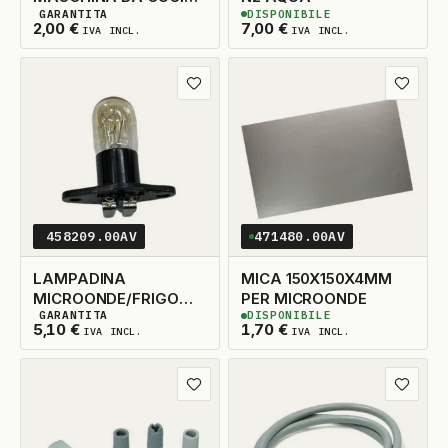
GARANTITA
DISPONIBILE
DA 15W E14
2
DISPONIBILI
3
DISPONIBILI
2,00
€
7,00
€
IVA INCL.
IVA INCL.
Aggiungi ai preferiti
Aggiungi
458209.00AV
471480.00AV
LAMPADINA
MICA 150X150X4MM
MICROONDE/FRIGO
PER MICROONDE
GARANTITA
DISPONIBILE
20W FASTON RICURVI
5
DISPONIBILI
5
DISPONIBILI
5,10
€
1,70
€
IVA INCL.
IVA INCL.
Aggiungi ai preferiti
Aggiungi