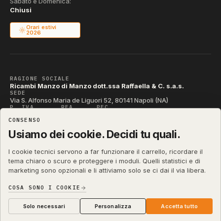
Sabato e Domenica:
Chiusi
Orari estivi
2026
RAGIONE SOCIALE
Ricambi Manzo di Manzo dott.ssa Raffaella & C. s.a.s.
SEDE
Via S. Alfonso Maria de Liguori 52, 80141 Napoli (NA)
P. IVA
REA
PEC
IT04790290631
NA-395472
manzo@pec.manzoricambi.it
CONSENSO
CODICE SDI
T04ZHR3
Usiamo dei cookie. Decidi tu quali.
I cookie tecnici servono a far funzionare il carrello, ricordare il
tema chiaro o scuro e proteggere i moduli. Quelli statistici e di
marketing sono opzionali e li attiviamo solo se ci dai il via libera.
shop.manzoricambi.it
©
2001 – 2026
Stefano Russo
&
COSA SONO I COOKIE
Privacy & Cookie
Termini
Diritto di Recesso
·
·
·
Preferenze cookie
Solo necessari
Personalizza
Accetta tutto