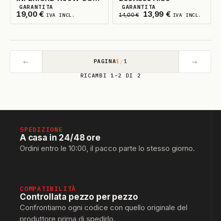
GARANTITA
GARANTITA
CONTENITORE
8
DISPONIBILI
2
DISPONIBILI
Il prezzo originale era
Il prezzo attua
19,00
€
13,99
€
IVA INCL.
14,00
€
IVA INCL.
SEKOM/MIDEA
←
→
PAGINA
1
/
1
RICAMBI 1–2 DI 2
SPEDIZIONE
A casa in 24/48 ore
Ordini entro le 10:00, il pacco parte lo stesso giorno.
COMPATIBILITÀ
Controllata pezzo per pezzo
Confrontiamo ogni codice con quello originale del
produttore prima di spedirlo.