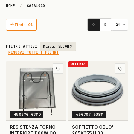
HOME
/
CATALOGO
Catalogo
Filtri
· 01
1 filtro attivo
FILTRI ATTIVI
Marca: SECOM
RIMUOVI TUTTI I FILTRI
OFFERTA
Aggiungi ai preferiti
Aggiungi
450270.03MD
600707.03SM
RESISTENZA FORNO
SOFFIETTO OBLO'
INFERIORE 1100W CON
265X355 H.80