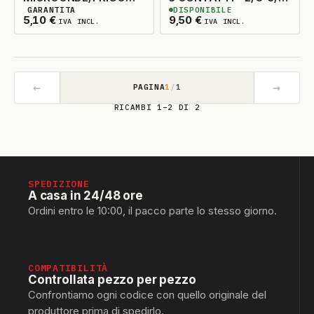
GARANTITA
DISPONIBILE
20W FASTON RICURVI
1/N VESTEL
5
DISPONIBILI
5
DISPONIBILI
5,10
€
9,50
€
IVA INCL.
IVA INCL.
←
→
PAGINA
1
/
1
RICAMBI 1–2 DI 2
SPEDIZIONE
A casa in 24/48 ore
Ordini entro le 10:00, il pacco parte lo stesso giorno.
COMPATIBILITÀ
Controllata pezzo per pezzo
Confrontiamo ogni codice con quello originale del
produttore prima di spedirlo.