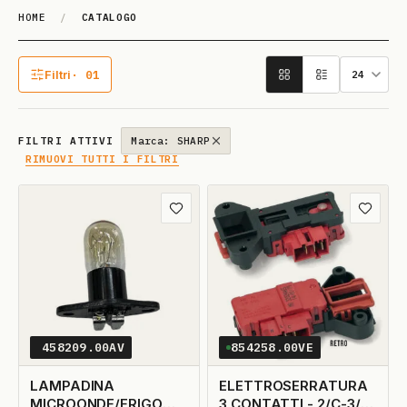
HOME
/
CATALOGO
Catalogo
Filtri
· 01
1 filtro attivo
FILTRI ATTIVI
Marca: SHARP
RIMUOVI TUTTI I FILTRI
Aggiungi ai preferiti
Aggiungi
458209.00AV
854258.00VE
LAMPADINA
ELETTROSERRATURA
MICROONDE/FRIGO
3 CONTATTI - 2/C-3/L-