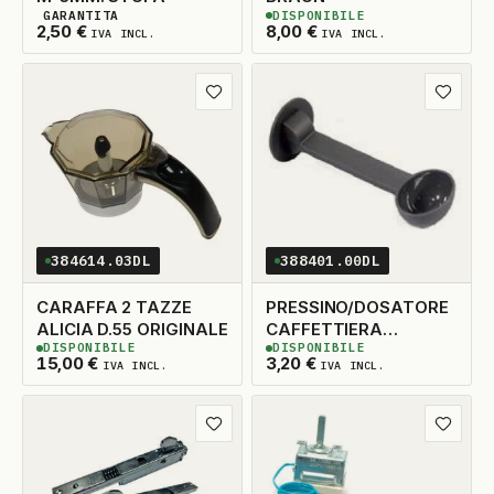
GARANTITA
DISPONIBILE
10
DISPONIBILI
2
DISPONIBILI
2,50
€
8,00
€
IVA INCL.
IVA INCL.
Aggiungi ai preferiti
Aggiungi
384614.03DL
388401.00DL
CARAFFA 2 TAZZE
PRESSINO/DOSATORE
ALICIA D.55 ORIGINALE
CAFFETTIERA
DISPONIBILE
DISPONIBILE
UNIVERSALE
1
DISPONIBILE
3
DISPONIBILI
15,00
€
3,20
€
IVA INCL.
IVA INCL.
Aggiungi ai preferiti
Aggiungi