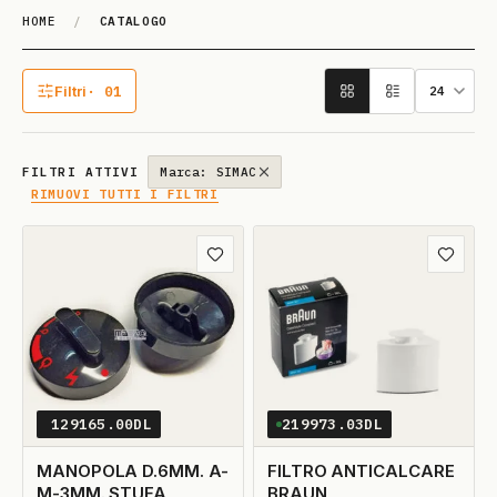
HOME
/
CATALOGO
Catalogo
Filtri
· 01
1 filtro attivo
FILTRI ATTIVI
Marca: SIMAC
RIMUOVI TUTTI I FILTRI
Aggiungi ai preferiti
Aggiungi
129165.00DL
219973.03DL
MANOPOLA D.6MM. A-
FILTRO ANTICALCARE
M-3MM. STUFA
BRAUN