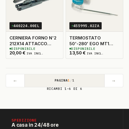
440224.00EL
455995.02ZA
CERNIERA FORNO N'2
TERMOSTATO
212X14 ATTACCO
50'-280' EGO MT1
DISPONIBILE
DISPONIBILE
POSTERIORE
ORIGINALE
2
DISPONIBILI
4
DISPONIBILI
20,00
€
13,50
€
IVA INCL.
IVA INCL.
←
→
PAGINA
1
/
1
RICAMBI 1–6 DI 6
SPEDIZIONE
A casa in 24/48 ore