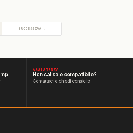
→
SUCCESSIVA
ASSISTENZA
empi
Non sai se è compatibile?
r
Contattaci e chiedi consiglio!