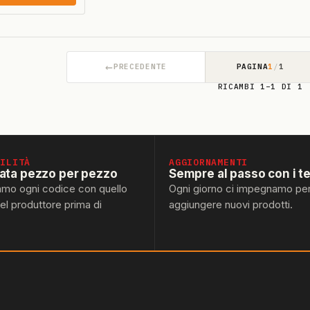
←
PRECEDENTE
PAGINA
1
/
1
RICAMBI 1–1 DI 1
BILITÀ
AGGIORNAMENTI
lata pezzo per pezzo
Sempre al passo con i t
amo ogni codice con quello
Ogni giorno ci impegnamo pe
del produttore prima di
aggiungere nuovi prodotti.