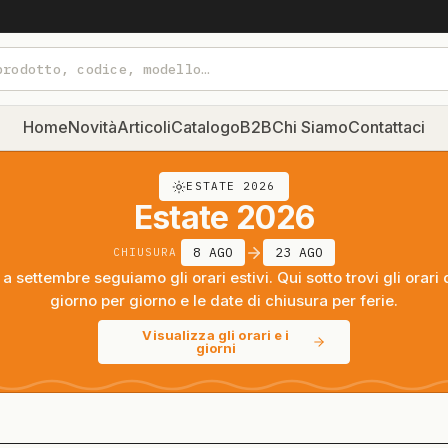
Home
Novità
Articoli
Catalogo
B2B
Chi Siamo
Contattaci
ESTATE 2026
Estate 2026
8 AGO
23 AGO
CHIUSURA
a settembre seguiamo gli orari estivi. Qui sotto trovi gli orari 
giorno per giorno e le date di chiusura per ferie.
Visualizza gli orari e i
giorni