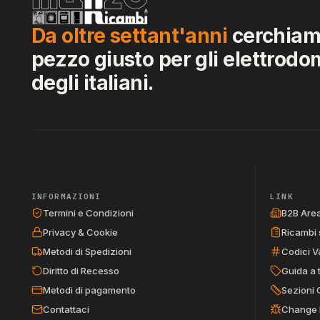
Da oltre settant'anni
cerchiamo
pezzo giusto per gli elettrodo
degli italiani.
INFORMAZIONI
LINK
Termini e Condizioni
B2B Are
Privacy & Cookie
Ricambi 
Metodi di Spedizioni
Codici V
Diritto di Recesso
Guida a 
Metodi di pagamento
Sezioni 
Contattaci
Change 