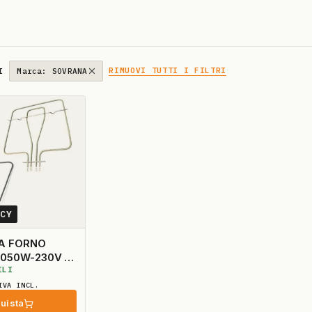
RIMUOVI TUTTI I FILTRI
I
Marca: SOVRANA
0CY
A FORNO
1050W-230V +
ILI
IVA INCL.
uista