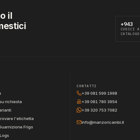
 il
mestici
+943
CODICI A
CATALOGO
CONTATTI
a
+39 081 599 1998
su richiesta
+39 081 780 3954
arianti
+39 320 753 7082
trovare l'etichetta
info@manzoricambi.it
Guarnizione Frigo
Logs