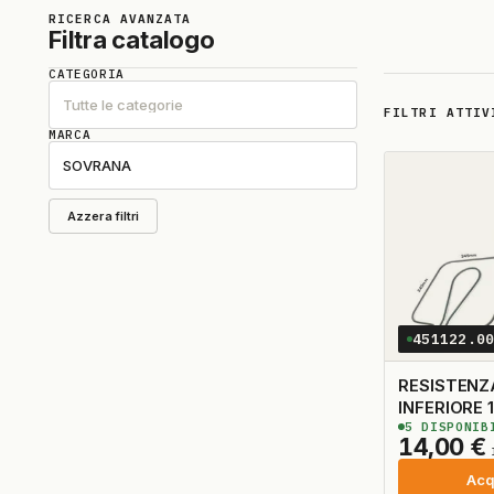
RICERCA AVANZATA
Filtra catalogo
CATEGORIA
Tutte le categorie
FILTRI ATTIV
MARCA
SOVRANA
Azzera filtri
451122.0
RESISTENZ
INFERIORE 
5
DISPONIB
450W-98V
14,00
€
Acq