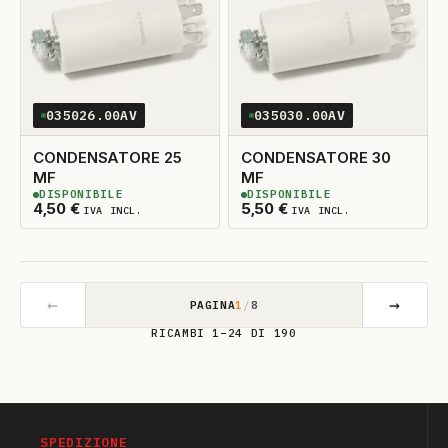
035026.00AV
035030.00AV
CONDENSATORE 25
CONDENSATORE 30
MF
MF
DISPONIBILE
DISPONIBILE
2
DISPONIBILI
2
DISPONIBILI
4,50
€
5,50
€
IVA INCL.
IVA INCL.
←
→
PAGINA
1
/
8
RICAMBI 1–24 DI 190
SPEDIZIONE