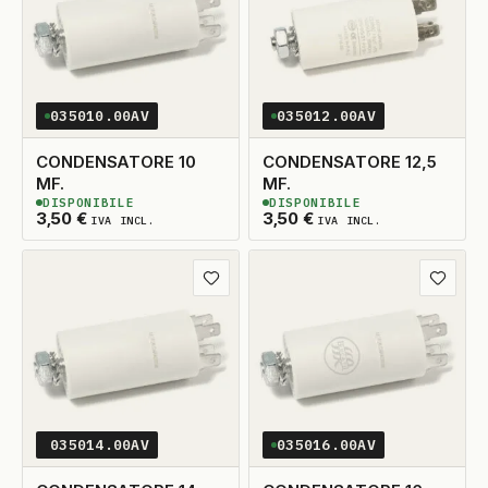
035010.00AV
035012.00AV
CONDENSATORE 10
CONDENSATORE 12,5
MF.
MF.
DISPONIBILE
DISPONIBILE
2
DISPONIBILI
2
DISPONIBILI
3,50
€
3,50
€
IVA INCL.
IVA INCL.
Aggiungi ai preferiti
Aggiungi
035014.00AV
035016.00AV