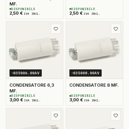
MF.
DISPONIBILE
DISPONIBILE
2
DISPONIBILI
2
DISPONIBILI
2,50
€
2,50
€
IVA INCL.
IVA INCL.
Aggiungi ai preferiti
Aggiungi
035006.00AV
035008.00AV
CONDENSATORE 6,3
CONDENSATORE 8 MF.
MF.
DISPONIBILE
DISPONIBILE
2
DISPONIBILI
2
DISPONIBILI
3,00
€
3,00
€
IVA INCL.
IVA INCL.
Aggiungi ai preferiti
Aggiungi