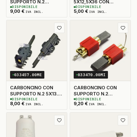
SUPPORTO N.2
5X12,5X36 CON
DISPONIBILE
DISPONIBILE
5X13,5X38 SX
MOLLA
3
DISPONIBILI
7
DISPONIBILI
9,00
€
5,00
€
IVA INCL.
IVA INCL.
Aggiungi ai preferiti
Aggiungi
033457.00ME
033470.00MI
CARBONCINO CON
CARBONCINO CON
SUPPORTO N.2 5X13.5
SUPPORTO N.2
DISPONIBILE
DISPONIBILE
TAGLIO A DESTRA
5X15X30
5
DISPONIBILI
3
DISPONIBILI
8,00
€
9,20
€
IVA INCL.
IVA INCL.
Aggiungi ai preferiti
Aggiungi