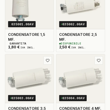
035001.00AV
035002.00AV
CONDENSATORE 1,5
CONDENSATORE 2,5
MF.
MF.
GARANTITA
DISPONIBILE
2
DISPONIBILI
2
DISPONIBILI
1,80
€
2,50
€
IVA INCL.
IVA INCL.
Aggiungi ai preferiti
Aggiungi
035003.00AV
035004.00AV
CONDENSATORE 3,5
CONDENSATORE 4 MF.