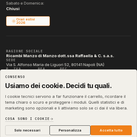
Sabato e Domenica:
Chiusi
Orari estivi
2026
RAGIONE SOCIALE
Ricambi Manzo di Manzo dott.ssa Raffaella & C. s.a.s.
SEDE
Via S. Alfonso Maria de Liguori 52, 80141 Napoli (NA)
P. IVA
REA
PEC
IT04790290631
NA-395472
manzo@pec.manzoricambi.it
CONSENSO
CODICE SDI
T04ZHR3
Usiamo dei cookie. Decidi tu quali.
I cookie tecnici servono a far funzionare il carrello, ricordare il
tema chiaro o scuro e proteggere i moduli. Quelli statistici e di
marketing sono opzionali e li attiviamo solo se ci dai il via libera.
shop.manzoricambi.it
©
2001 – 2026
Stefano Russo
&
COSA SONO I COOKIE
Privacy & Cookie
Termini
Diritto di Recesso
·
·
·
Preferenze cookie
Solo necessari
Personalizza
Accetta tutto