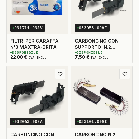
031711.03AV
033053.00AE
FILTRI PER CARAFFA
CARBONCINO CON
N'3 MAXTRA-BRITA
SUPPORTO .N.2
DISPONIBILE
DISPONIBILE
5X14X33 TAGLIO DX
2
DISPONIBILI
13
DISPONIBILI
22,00
€
7,50
€
IVA INCL.
IVA INCL.
ADATTABILE
Aggiungi ai preferiti
Aggiungi
033063.00ZA
033101.00SI
CARBONCINO CON
CARBONCINO N.2