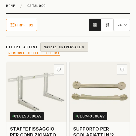
HOME
/
CATALOGO
Catalogo
Filtri
· 01
1 filtro attivo
FILTRI ATTIVI
Marca: UNIVERSALE
RIMUOVI TUTTI I FILTRI
Aggiungi ai preferiti
Aggiungi
010150.00AV
010749.00AV
STAFFE FISSAGGIO
SUPPORTO PER
PER CONDIZIONATORE
SCOLAPIATTI N'2