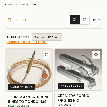
HOME
/
CATALOGO
Catalogo
Filtri
· 01
1 filtro attivo
FILTRI ATTIVI
Marca: URANIA
RIMUOVI TUTTI I FILTRI
Aggiungi ai preferiti
Aggiungi
441223.03ON
125079.00ZA
CERNIERA FORNO
TERMOCOPPIA .90CM
F/FIS.60 N.2
INNESTO TONDO H38
GARANTITA
DISPONIBILE
5
DISPONIBILI
3
DISPONIBILI