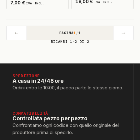
18,00
€
7,00
€
IVA INCL.
IVA INCL.
←
→
PAGINA
1
/
1
RICAMBI 1–2 DI 2
SPEDIZIONE
A casa in 24/48 ore
Ordini entro le 10:00, il pacco parte lo stesso giorno.
COMPATIBILITÀ
Controllata pezzo per pezzo
Confrontiamo ogni codice con quello originale del
produttore prima di spedirlo.