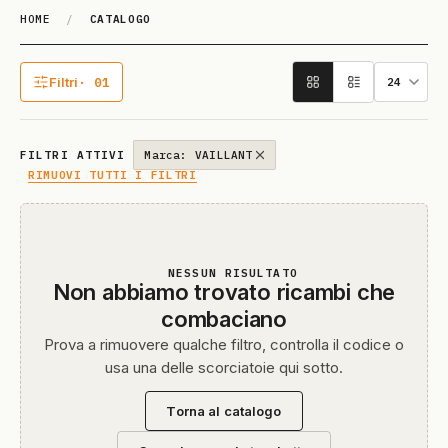
HOME
/
CATALOGO
Catalogo
Filtri
· 01
1 filtro attivo
FILTRI ATTIVI
Marca: VAILLANT
RIMUOVI TUTTI I FILTRI
NESSUN RISULTATO
Non abbiamo trovato ricambi che
combaciano
Prova a rimuovere qualche filtro, controlla il codice o
usa una delle scorciatoie qui sotto.
Torna al catalogo