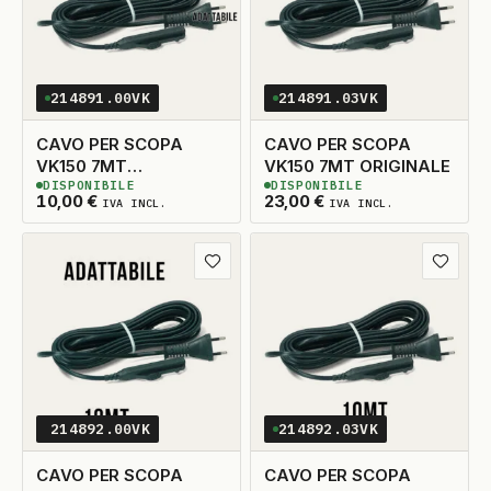
214891.00VK
214891.03VK
CAVO PER SCOPA
CAVO PER SCOPA
VK150 7MT
VK150 7MT ORIGINALE
DISPONIBILE
DISPONIBILE
ADATTABILE
3
DISPONIBILI
3
DISPONIBILI
10,00
€
23,00
€
IVA INCL.
IVA INCL.
Aggiungi ai preferiti
Aggiungi
214892.00VK
214892.03VK
CAVO PER SCOPA
CAVO PER SCOPA