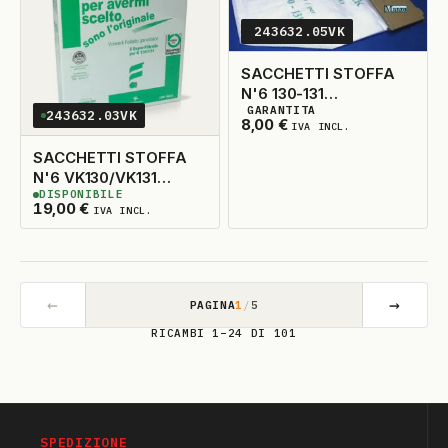
243632.05VK
SACCHETTI STOFFA
N'6 130-131
GARANTITA
ADATTABILE
243632.03VK
3
DISPONIBILI
8,00
€
IVA INCL.
SACCHETTI STOFFA
N'6 VK130/VK131
DISPONIBILE
ORIGINALE
3
DISPONIBILI
19,00
€
IVA INCL.
←
→
PAGINA
1
/
5
RICAMBI 1–24 DI 101
SPEDIZIONE