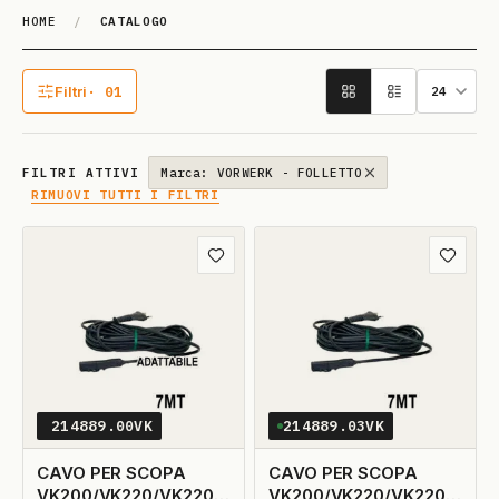
HOME
/
CATALOGO
Catalogo
Filtri
· 01
1 filtro attivo
FILTRI ATTIVI
Marca: VORWERK - FOLLETTO
RIMUOVI TUTTI I FILTRI
Aggiungi ai preferiti
Aggiungi
214889.00VK
214889.03VK
CAVO PER SCOPA
CAVO PER SCOPA
VK200/VK220/VK220S
VK200/VK220/VK220S