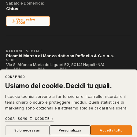
Sabato e Domenica:
Chiusi
Orari estivi
2026
RAGIONE SOCIALE
Ricambi Manzo di Manzo dott.ssa Raffaella & C. s.a.s.
SEDE
Via S. Alfonso Maria de Liguori 52, 80141 Napoli (NA)
P. IVA
REA
PEC
IT04790290631
NA-395472
manzo@pec.manzoricambi.it
CONSENSO
CODICE SDI
T04ZHR3
Usiamo dei cookie. Decidi tu quali.
I cookie tecnici servono a far funzionare il carrello, ricordare il
tema chiaro o scuro e proteggere i moduli. Quelli statistici e di
marketing sono opzionali e li attiviamo solo se ci dai il via libera.
shop.manzoricambi.it
©
2001 – 2026
Stefano Russo
&
COSA SONO I COOKIE
Privacy & Cookie
Termini
Diritto di Recesso
·
·
·
Preferenze cookie
Solo necessari
Personalizza
Accetta tutto