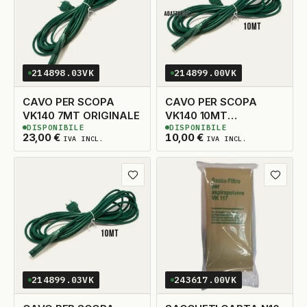
214898.03VK
214899.00VK
CAVO PER SCOPA
CAVO PER SCOPA
VK140 7MT ORIGINALE
VK140 10MT
DISPONIBILE
DISPONIBILE
ADATTABILE
3
DISPONIBILI
3
DISPONIBILI
23,00
€
10,00
€
IVA INCL.
IVA INCL.
Aggiungi ai preferiti
Aggiungi
214899.03VK
243617.00VK