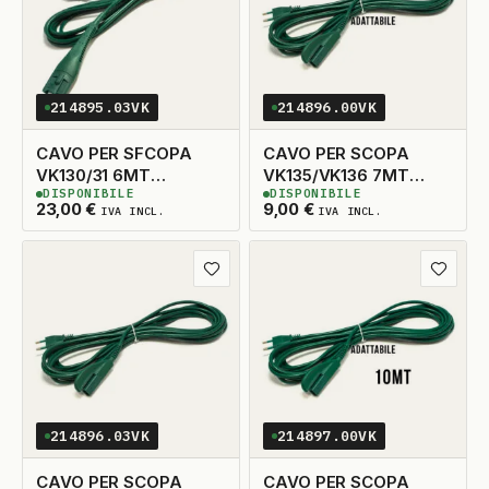
214895.03VK
214896.00VK
CAVO PER SFCOPA
CAVO PER SCOPA
VK130/31 6MT
VK135/VK136 7MT
DISPONIBILE
DISPONIBILE
ORIGINALE
ADATTABILE
3
DISPONIBILI
3
DISPONIBILI
23,00
€
9,00
€
IVA INCL.
IVA INCL.
Aggiungi ai preferiti
Aggiungi
214896.03VK
214897.00VK
CAVO PER SCOPA
CAVO PER SCOPA