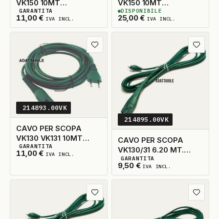
VK150 10MT
VK150 10MT
GARANTITA
DISPONIBILE
ADATTABILE
ORIGINALE
3
DISPONIBILI
3
DISPONIBILI
11,00
€
25,00
€
IVA INCL.
IVA INCL.
Aggiungi ai preferiti
Aggiungi
214893.00VK
214895.00VK
CAVO PER SCOPA
VK130 VK131 10MT
CAVO PER SCOPA
GARANTITA
ADATTABILE
VK130/31 6.20 MT.
3
DISPONIBILI
11,00
€
IVA INCL.
GARANTITA
ADATTABILE
3
DISPONIBILI
9,50
€
IVA INCL.
Aggiungi ai preferiti
Aggiungi