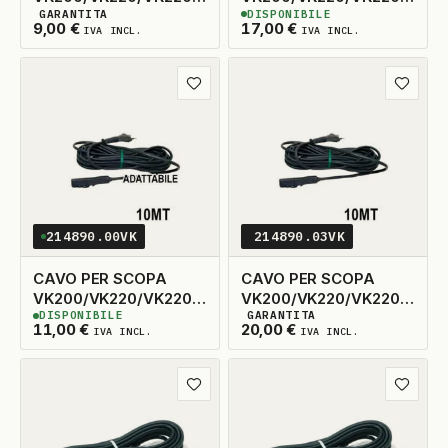
GARANTITA
DISPONIBILE
7MT ADATTABILE
6.6MT ORIGINALE
3
DISPONIBILI
3
DISPONIBILI
9,00
€
17,00
€
IVA INCL.
IVA INCL.
Aggiungi ai preferiti
Aggiungi
214890.00VK
214890.03VK
CAVO PER SCOPA
CAVO PER SCOPA
VK200/VK220/VK220S
VK200/VK220/VK220S
DISPONIBILE
GARANTITA
10MT ADATTABILE
10MT ORIGINALE
3
DISPONIBILI
3
DISPONIBILI
11,00
€
20,00
€
IVA INCL.
IVA INCL.
Aggiungi ai preferiti
Aggiungi