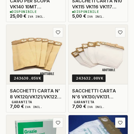
CAVO PER SCOPA
SACCHETI CARTA N10
VK140 10MT
VK115 VK116 VK117
DISPONIBILE
DISPONIBILE
ORIGINALE
ADATTABILE
3
DISPONIBILI
2
DISPONIBILI
25,00
€
5,00
€
IVA INCL.
IVA INCL.
Aggiungi ai preferiti
Aggiungi
243630.05VK
243632.00VK
SACCHETTI CARTA N'
SACCHETTI CARTA
8 VK120/VK121/VK122
N'6 VK130/VK131
GARANTITA
GARANTITA
ADATTABILE
ADATTABILE
3
DISPONIBILI
3
DISPONIBILI
7,00
€
7,00
€
IVA INCL.
IVA INCL.
Aggiungi ai preferiti
Aggiungi