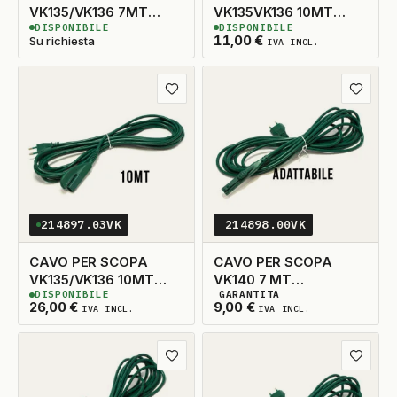
VK135/VK136 7MT
VK135VK136 10MT
DISPONIBILE
DISPONIBILE
ORIGINALE
ADATTABILE
3
DISPONIBILI
3
DISPONIBILI
11,00
€
Su richiesta
IVA INCL.
Aggiungi ai preferiti
Aggiungi
214897.03VK
214898.00VK
CAVO PER SCOPA
CAVO PER SCOPA
VK135/VK136 10MT
VK140 7 MT
DISPONIBILE
GARANTITA
ORIGINALE
ADATTABILE
3
DISPONIBILI
3
DISPONIBILI
26,00
€
9,00
€
IVA INCL.
IVA INCL.
Aggiungi ai preferiti
Aggiungi