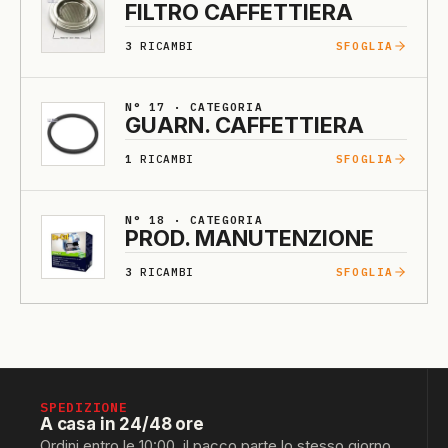
FILTRO CAFFETTIE­RA
3
RICAMBI
SFOGLIA
N° 17 · CATEGORIA
GUARN. CAFFETTIE­RA
1
RICAMBI
SFOGLIA
N° 18 · CATEGORIA
PROD. MA­NU­TENZIO­NE
3
RICAMBI
SFOGLIA
SPEDIZIONE
A casa in 24/48 ore
Ordini entro le 10:00, il pacco parte lo stesso giorno.