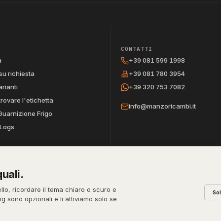
CONTATTI
a
+39 081 599 1998
su richiesta
+39 081 780 3954
arianti
+39 320 753 7082
trovare l'etichetta
info@manzoricambi.it
Guarnizione Frigo
Logs
uali.
REA
PEC
CODICE SDI
ello, ricordare il tema chiaro o scuro e
So
631
NA-395472
manzo@pec.manzoricambi.it
T04ZHR3
ing sono opzionali e li attiviamo solo se