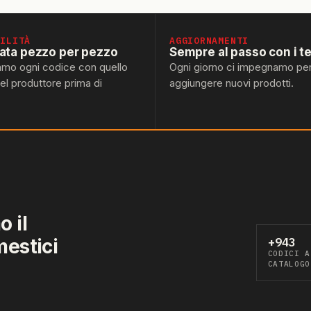
BILITÀ
AGGIORNAMENTI
lata pezzo per pezzo
Sempre al passo con i t
amo ogni codice con quello
Ogni giorno ci impegnamo pe
del produttore prima di
aggiungere nuovi prodotti.
 il
mestici
+943
CODICI A
CATALOGO