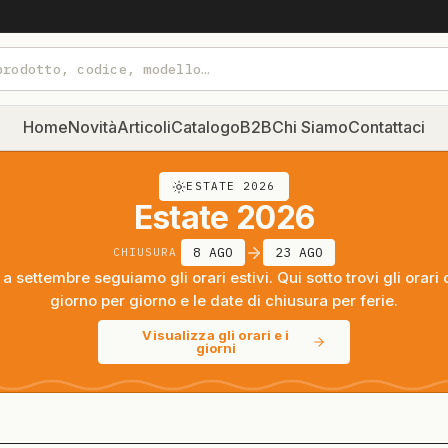
Home
Novità
Articoli
Catalogo
B2B
Chi Siamo
Contattaci
ESTATE 2026
Estate 2026
8 AGO
23 AGO
CHIUSURA
a settembre seguiamo gli orari estivi. Qui sotto trovi gli orari 
giorno per giorno e le date di chiusura per ferie.
Visualizza gli orari e i
giorni