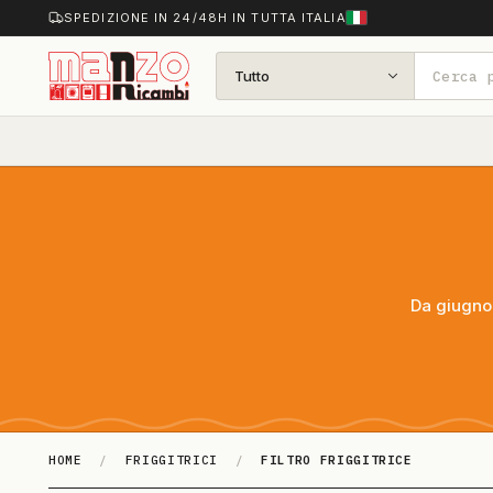
SPEDIZIONE IN 24/48H IN TUTTA ITALIA
Tutto
Da giugno 
HOME
/
FRIGGITRICI
/
FILTRO FRIGGITRICE
FILTRO FRIGGI­TRI­CE