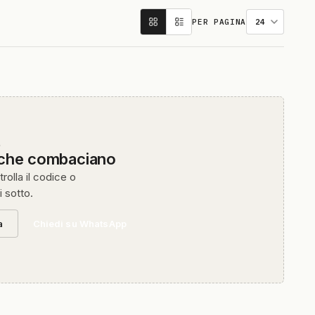
PER PAGINA
O
 che combaciano
rolla il codice o
i sotto.
a
Chiedi su WhatsApp