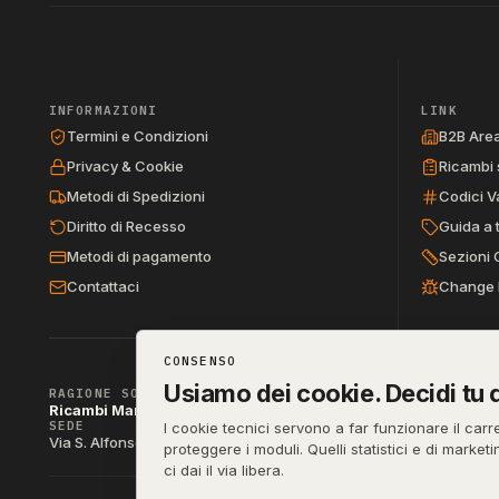
INFORMAZIONI
LINK
Termini e Condizioni
B2B Are
Privacy & Cookie
Ricambi 
Metodi di Spedizioni
Codici V
Diritto di Recesso
Guida a 
Metodi di pagamento
Sezioni 
Contattaci
Change 
CONSENSO
Usiamo dei cookie. Decidi tu q
RAGIONE SOCIALE
Ricambi Manzo di Manzo dott.ssa Raffaella & C. s.a.s.
SEDE
P. IVA
I cookie tecnici servono a far funzionare il carr
IT04790290
Via S. Alfonso Maria de Liguori 52, 80141 Napoli (NA)
proteggere i moduli. Quelli statistici e di market
ci dai il via libera.