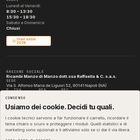
Lunedì al Venerdì:
8:30 – 13:30
15:30 – 18:30
Sabato e Domenica:
Chiusi
Orari estivi
2026
RAGIONE SOCIALE
Ricambi Manzo di Manzo dott.ssa Raffaella & C. s.a.s.
SEDE
Via S. Alfonso Maria de Liguori 52, 80141 Napoli (NA)
P. IVA
REA
PEC
IT04790290631
NA-395472
manzo@pec.manzoricambi.it
CONSENSO
CODICE SDI
T04ZHR3
Usiamo dei cookie. Decidi tu quali.
I cookie tecnici servono a far funzionare il carrello, ricordare il
tema chiaro o scuro e proteggere i moduli. Quelli statistici e di
marketing sono opzionali e li attiviamo solo se ci dai il via libera.
shop.manzoricambi.it
©
2001 – 2026
Stefano Russo
&