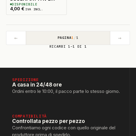
DISPONIBILE
INTERNO 226MM.
6
DISPONIBILI
4,00
€
IVA INCL.
←
→
PAGINA
1
/
1
RICAMBI 1–1 DI 1
SPEDIZIONE
A casa in 24/48 ore
Ordini entro le 10:00, il pacco parte lo stesso giorno.
COMPATIBILITÀ
Controllata pezzo per pezzo
Confrontiamo ogni codice con quello originale del
produttore prima di spedirlo.