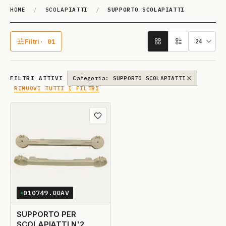
HOME
/
SCOLAPIATTI
/
SUPPORTO SCOLAPIATTI
SUPPORTO SCO­LA­PIATTI
Filtri
· 01
1 filtro attivo
FILTRI ATTIVI
Categoria: SUPPORTO SCOLAPIATTI
RIMUOVI TUTTI I FILTRI
Aggiungi ai preferiti
010749.00AV
SUPPORTO PER
SCOLAPIATTI N'2