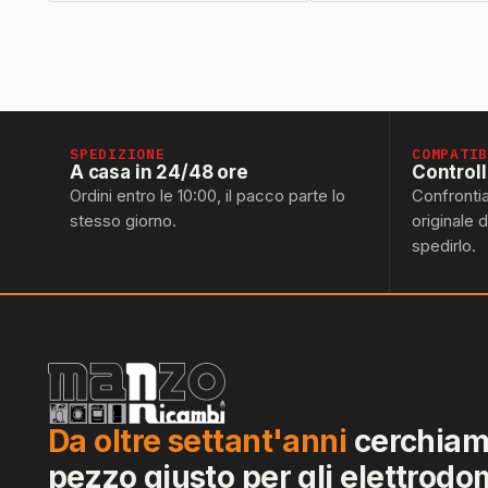
SPEDIZIONE
COMPATI
A casa in 24/48 ore
Control
Ordini entro le 10:00, il pacco parte lo
Confronti
stesso giorno.
originale 
spedirlo.
Da oltre settant'anni
cerchiamo
pezzo giusto per gli elettrodo