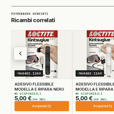
Ricambi correlati
960403.12AV
960403.11AV
ADESIVO FLESSIBILE
ADESIVO FLESSIBIL
MODELLA E RIPARA NERO
MODELLA E RIPARA
5
DISPONIBILI
5
DISPONIBILI
5,00
€
5,00
€
IVA INCL.
IVA INCL.
Acquista
Acquista