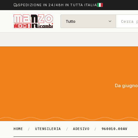
SPEDIZIONE IN 24/48H IN TUTTA ITALIA
Tutto
Da giugno 
HOME
/
UTENSILERIA
/
ADESIVO
/
960010.00AV