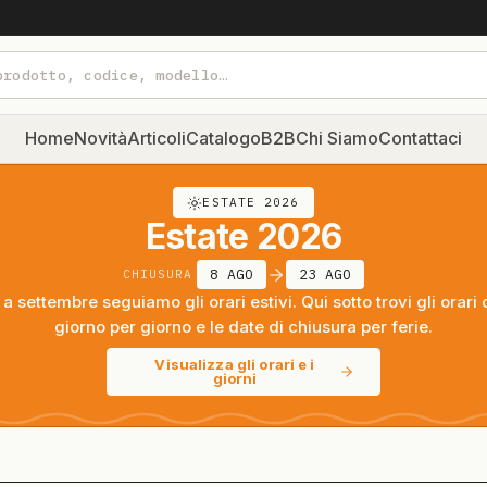
Home
Novità
Articoli
Catalogo
B2B
Chi Siamo
Contattaci
ESTATE 2026
Estate 2026
8 AGO
23 AGO
CHIUSURA
a settembre seguiamo gli orari estivi. Qui sotto trovi gli orari 
giorno per giorno e le date di chiusura per ferie.
Visualizza gli orari e i
giorni