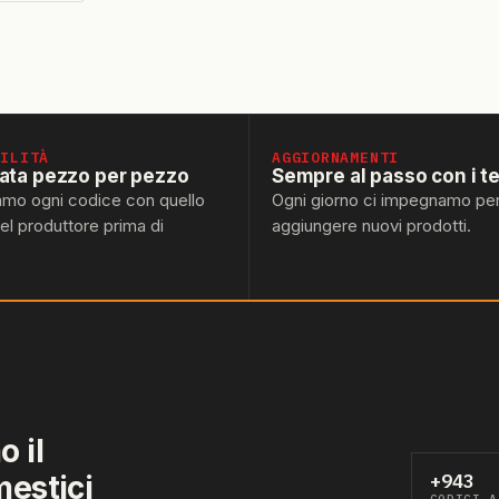
BILITÀ
AGGIORNAMENTI
lata pezzo per pezzo
Sempre al passo con i t
amo ogni codice con quello
Ogni giorno ci impegnamo pe
del produttore prima di
aggiungere nuovi prodotti.
 il
mestici
+943
CODICI A