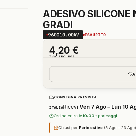
ADESIVO SILICONE 
GRADI
960010.00AV
ESAURITO
4,20
€
IVA INCLUSA
A
CONSEGNA PREVISTA
Ricevi
Ven 7 Ago – Lun 10 A
ITALIA
Ordina entro le
10:00
e parte
oggi
Chiusi per
Ferie estive
(8 Ago – 23 Ago): 