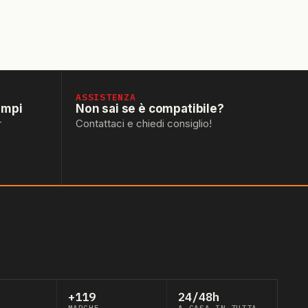
ASSISTENZA
empi
Non sai se è compatibile?
r
Contattaci e chiedi consiglio!
+119
24/48h
MARCHE
A CASA IN TUTTA