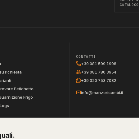
CATALOGO
CONTATTI
a
+39 081 599 1998
su richiesta
+39 081 780 3954
arianti
+39 320 753 7082
trovare l'etichetta
info@manzoricambi.it
Guarnizione Frigo
Logs
uali.