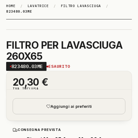
HOME
/
LAVATRICE
/
FILTRO LAVASCIUGA
/
823480.03ME
FILTRO PER LAVASCIUGA
260X65
823480.03ME
ESAURITO
20,30
€
IVA INCLUSA
Aggiungi ai preferiti
CONSEGNA PREVISTA