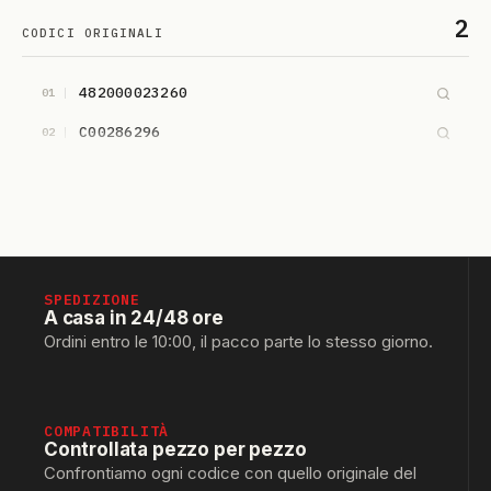
2
CODICI ORIGINALI
482000023260
01
C00286296
02
SPEDIZIONE
A casa in 24/48 ore
Ordini entro le 10:00, il pacco parte lo stesso giorno.
COMPATIBILITÀ
Controllata pezzo per pezzo
Confrontiamo ogni codice con quello originale del