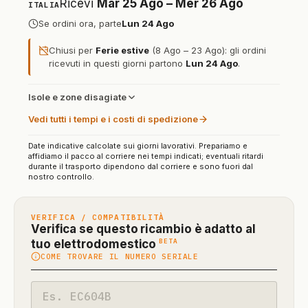
Ricevi
Mar 25 Ago – Mer 26 Ago
ITALIA
Se ordini ora, parte
Lun 24 Ago
Chiusi per
Ferie estive
(8 Ago – 23 Ago): gli ordini
ricevuti in questi giorni partono
Lun 24 Ago
.
Isole e zone disagiate
Vedi tutti i tempi e i costi di spedizione
Date indicative calcolate sui giorni lavorativi. Prepariamo e
affidiamo il pacco al corriere nei tempi indicati; eventuali ritardi
durante il trasporto dipendono dal corriere e sono fuori dal
nostro controllo.
VERIFICA / COMPATIBILITÀ
Verifica se questo ricambio è adatto al
(funzione
BETA
tuo elettrodomestico
COME TROVARE IL NUMERO SERIALE
in
beta)
Codice
modello