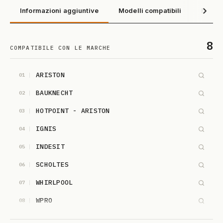
Informazioni aggiuntive
Modelli compatibili
Recens
8
COMPATIBILE CON LE MARCHE
ARISTON
01
BAUKNECHT
02
HOTPOINT - ARISTON
03
IGNIS
04
INDESIT
05
SCHOLTES
06
WHIRLPOOL
07
WPRO
08