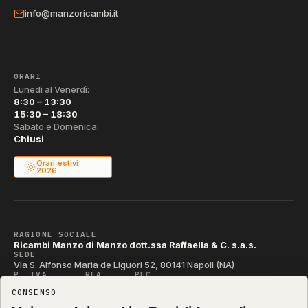
info@manzoricambi.it
ORARI
Lunedì al Venerdì:
8:30 – 13:30
15:30 – 18:30
Sabato e Domenica:
Chiusi
Orari estivi
2026
RAGIONE SOCIALE
Ricambi Manzo di Manzo dott.ssa Raffaella & C. s.a.s.
SEDE
Via S. Alfonso Maria de Liguori 52, 80141 Napoli (NA)
P. IVA
REA
PEC
IT04790290631
NA-395472
manzo@pec.manzoricambi.it
CONSENSO
CODICE SDI
T04ZHR3