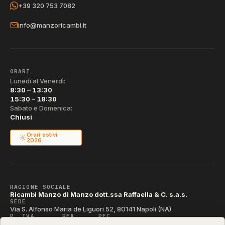
+39 320 753 7082
info@manzoricambi.it
ORARI
Lunedì al Venerdì:
8:30 – 13:30
15:30 – 18:30
Sabato e Domenica:
Chiusi
Orari estivi
2026
RAGIONE SOCIALE
Ricambi Manzo di Manzo dott.ssa Raffaella & C. s.a.s.
SEDE
Via S. Alfonso Maria de Liguori 52, 80141 Napoli (NA)
P. IVA
REA
PEC
IT04790290631
NA-395472
manzo@pec.manzoricambi.it