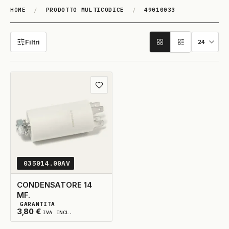
HOME
/
PRODOTTO MULTICODICE
/
49010033
49010033
Filtri
Aggiungi ai preferiti
035014.00AV
CONDENSATORE 14
MF.
GARANTITA
2
DISPONIBILI
3,80
€
IVA INCL.