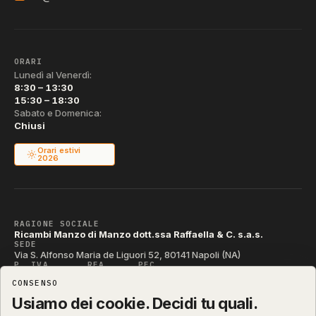
ORARI
Lunedì al Venerdì:
8:30 – 13:30
15:30 – 18:30
Sabato e Domenica:
Chiusi
Orari estivi
2026
RAGIONE SOCIALE
Ricambi Manzo di Manzo dott.ssa Raffaella & C. s.a.s.
SEDE
Via S. Alfonso Maria de Liguori 52, 80141 Napoli (NA)
P. IVA
REA
PEC
IT04790290631
NA-395472
manzo@pec.manzoricambi.it
CONSENSO
CODICE SDI
T04ZHR3
Usiamo dei cookie. Decidi tu quali.