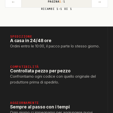
←
→
PAGINA
1
/
1
RICAMBI 1–1 DI 1
SPEDIZIONE
A casa in 24/48 ore
Ordini entro le 10:00, il pacco parte lo stesso giorno.
COMPATIBILITÀ
Controllata pezzo per pezzo
Confrontiamo ogni codice con quello originale del
produttore prima di spedirlo.
AGGIORNAMENTI
Sempre al passo con i tempi
Ogni giorno ci impegnamo per aggiungere nuovi