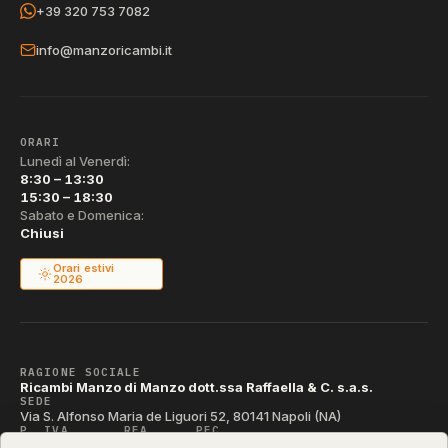
+39 320 753 7082
info@manzoricambi.it
ORARI
Lunedì al Venerdì:
8:30 – 13:30
15:30 – 18:30
Sabato e Domenica:
Chiusi
Orari estivi
2026
RAGIONE SOCIALE
Ricambi Manzo di Manzo dott.ssa Raffaella & C. s.a.s.
SEDE
Via S. Alfonso Maria de Liguori 52, 80141 Napoli (NA)
P. IVA
REA
PEC
IT04790290631
NA-395472
manzo@pec.manzoricambi.it