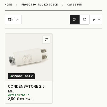
HOME
/
PRODOTTO MULTICODICE
/
CAP503UN
CAP503UN
Filtri
Aggiungi ai preferiti
035002.00AV
CONDENSATORE 2,5
MF.
DISPONIBILE
2
DISPONIBILI
2,50
€
IVA INCL.