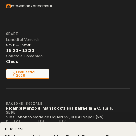
info@manzoricambi.it
ORARI
Lunedì al Venerdì:
8:30 – 13:30
15:30 – 18:30
Sabato e Domenica:
Chiusi
Orari estivi
2026
RAGIONE SOCIALE
Ricambi Manzo di Manzo dott.ssa Raffaella & C. s.a.s.
SEDE
Via S. Alfonso Maria de Liguori 52, 80141 Napoli (NA)
P. IVA
REA
PEC
IT04790290631
NA-395472
manzo@pec.manzoricambi.it
CONSENSO
CODICE SDI
T04ZHR3