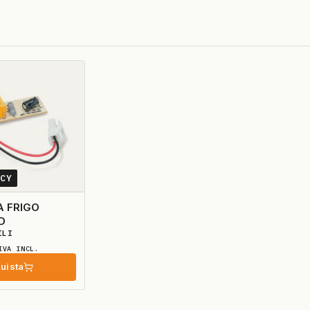
3CY
 FRIGO
D
ILI
IVA INCL.
uista