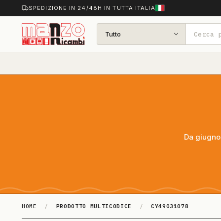
SPEDIZIONE IN 24/48H IN TUTTA ITALIA
Tutto
Da giugno 
HOME
/
PRODOTTO MULTICODICE
/
CY49031078
CY49031078