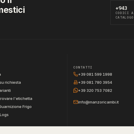
mestici
+943
CODICI A
CATALOGO
CONTATTI
a
+39 081 599 1998
su richiesta
+39 081 780 3954
arianti
+39 320 753 7082
trovare l'etichetta
info@manzoricambi.it
Guarnizione Frigo
Logs