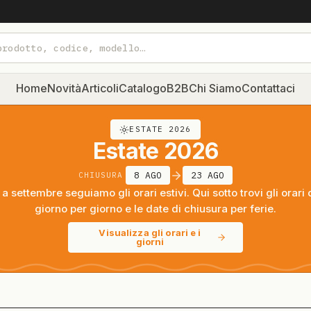
Home
Novità
Articoli
Catalogo
B2B
Chi Siamo
Contattaci
ESTATE 2026
Estate 2026
8 AGO
23 AGO
CHIUSURA
a settembre seguiamo gli orari estivi. Qui sotto trovi gli orari 
giorno per giorno e le date di chiusura per ferie.
Visualizza gli orari e i
giorni