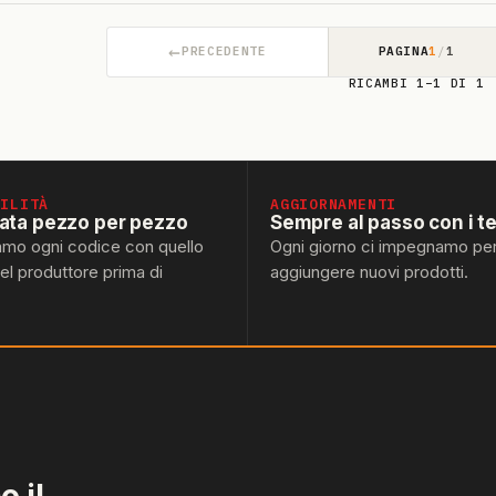
←
PRECEDENTE
PAGINA
1
/
1
RICAMBI 1–1 DI 1
BILITÀ
AGGIORNAMENTI
lata pezzo per pezzo
Sempre al passo con i t
amo ogni codice con quello
Ogni giorno ci impegnamo pe
del produttore prima di
aggiungere nuovi prodotti.
 il