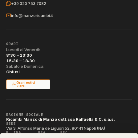
+39 320 753 7082
info@manzoricambi.it
ORARI
Lunedì al Venerdì:
8:30 – 13:30
15:30 – 18:30
Sabato e Domenica:
Chiusi
Orari estivi
2026
RAGIONE SOCIALE
Ricambi Manzo di Manzo dott.ssa Raffaella & C. s.a.s.
SEDE
Via S. Alfonso Maria de Liguori 52, 80141 Napoli (NA)
P. IVA
REA
PEC
IT04790290631
NA-395472
manzo@pec.manzoricambi.it