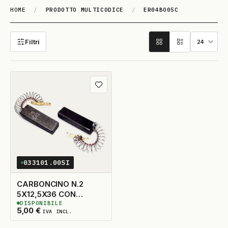
HOME
/
PRODOTTO MULTICODICE
/
ER04BO05C
ER04BO05C
Filtri
Aggiungi ai preferiti
033101.00SI
CARBONCINO N.2
5X12,5X36 CON
DISPONIBILE
MOLLA
7
DISPONIBILI
5,00
€
IVA INCL.