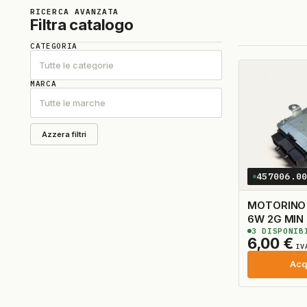
RICERCA AVANZATA
Filtra catalogo
CATEGORIA
Tutte le categorie
MARCA
Tutte le marche
Azzera filtri
457006.0
MOTORINO
6W 2G MIN
3
DISPONIB
6,00
€
IV
Acq