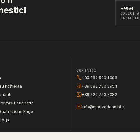
mestici
+950
CODICI A
CATALOGO
CONTATTI
a
+39 081 599 1998
su richiesta
+39 081 780 3954
arianti
+39 320 753 7082
trovare l'etichetta
info@manzoricambi.it
Guarnizione Frigo
Logs