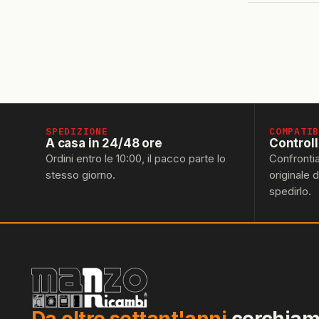
SPEDIZIONE
COMPATI
A casa in 24/48 ore
Control
Ordini entro le 10:00, il pacco parte lo
Confronti
stesso giorno.
originale 
spedirlo.
Da oltre settant'anni
cerchiamo