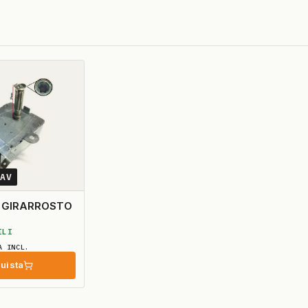
0AV
 GIRARROSTO
ILI
A INCL.
uista