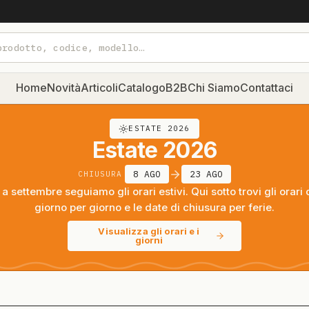
Home
Novità
Articoli
Catalogo
B2B
Chi Siamo
Contattaci
ESTATE 2026
Estate 2026
8 AGO
23 AGO
CHIUSURA
a settembre seguiamo gli orari estivi. Qui sotto trovi gli orari 
giorno per giorno e le date di chiusura per ferie.
Visualizza gli orari e i
giorni