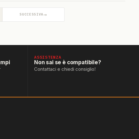
→
SUCCESSIVA
ASSISTENZA
empi
Non sai se è compatibile?
r
Contattaci e chiedi consiglio!