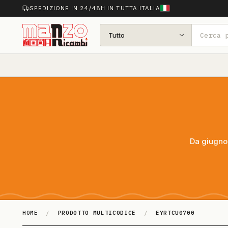
SPEDIZIONE IN 24/48H IN TUTTA ITALIA
Tutto
Da giugno 
HOME
/
PRODOTTO MULTICODICE
/
EYRTCU0700
EYRTCU0700