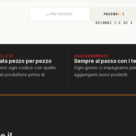
←
PRECEDENTE
PAGINA
1
/
1
RICAMBI 1–1 DI 1
BILITÀ
AGGIORNAMENTI
lata pezzo per pezzo
Sempre al passo con i t
amo ogni codice con quello
Ogni giorno ci impegnamo pe
del produttore prima di
aggiungere nuovi prodotti.
 il