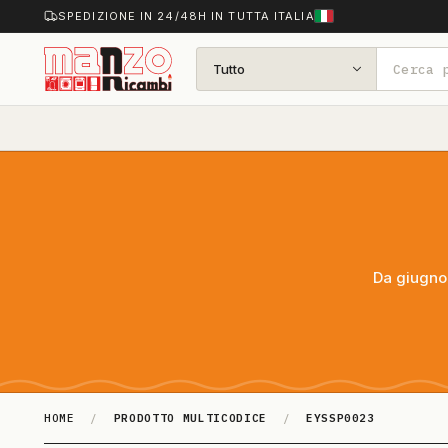
SPEDIZIONE IN 24/48H IN TUTTA ITALIA
Tutto
Da giugno 
HOME
/
PRODOTTO MULTICODICE
/
EYSSP0023
EYSSP0023