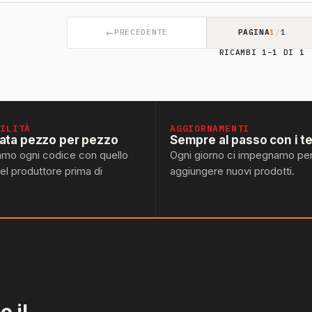
←
PRECEDENTE
PAGINA
1
/
1
RICAMBI 1–1 DI 1
BILITÀ
AGGIORNAMENTI
lata pezzo per pezzo
Sempre al passo con i t
amo ogni codice con quello
Ogni giorno ci impegnamo pe
del produttore prima di
aggiungere nuovi prodotti.
 il