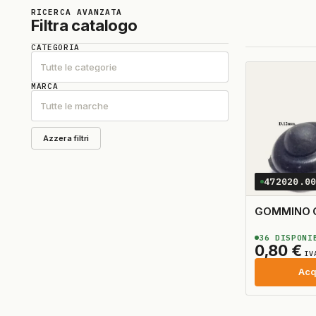
RICERCA AVANZATA
Filtra catalogo
CATEGORIA
Tutte le categorie
MARCA
Tutte le marche
Azzera filtri
472020.0
GOMMINO G
36
DISPONI
0,80
€
IV
Acq