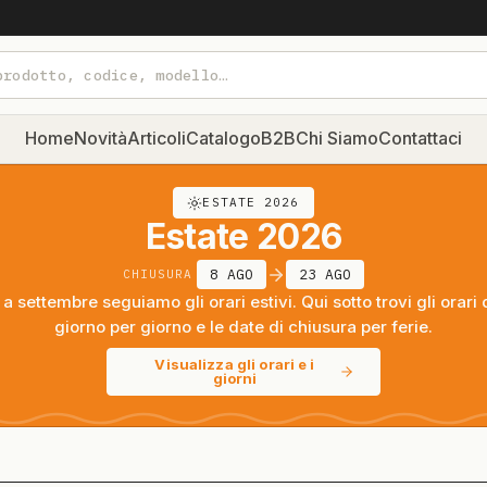
Home
Novità
Articoli
Catalogo
B2B
Chi Siamo
Contattaci
ESTATE 2026
Estate 2026
8 AGO
23 AGO
CHIUSURA
a settembre seguiamo gli orari estivi. Qui sotto trovi gli orari 
giorno per giorno e le date di chiusura per ferie.
Visualizza gli orari e i
giorni