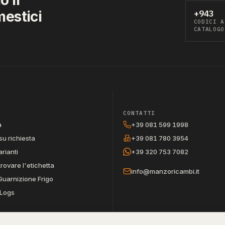
mestici
+943
CODICI A
CATALOGO
CONTATTI
a
+39 081 599 1998
su richiesta
+39 081 780 3954
arianti
+39 320 753 7082
trovare l'etichetta
info@manzoricambi.it
Guarnizione Frigo
Logs