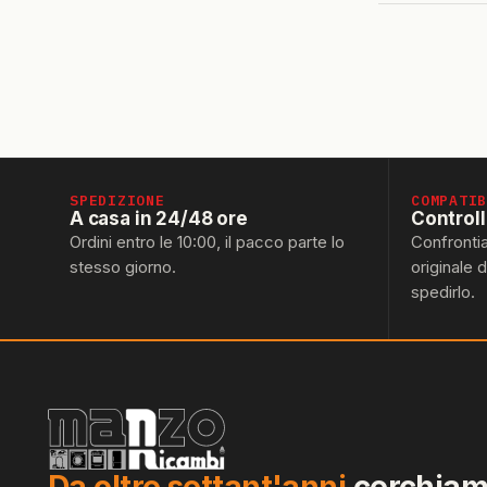
SPEDIZIONE
COMPATI
A casa in 24/48 ore
Control
Ordini entro le 10:00, il pacco parte lo
Confronti
stesso giorno.
originale 
spedirlo.
Da oltre settant'anni
cerchiamo