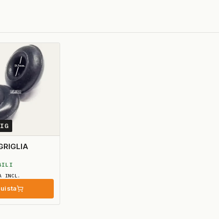
0IG
RIGLIA
BILI
A INCL.
uista