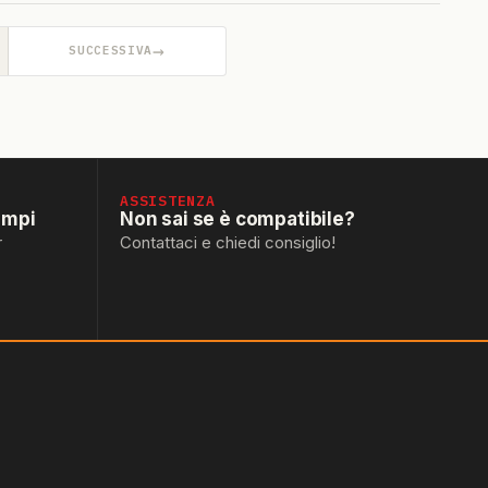
→
SUCCESSIVA
ASSISTENZA
empi
Non sai se è compatibile?
r
Contattaci e chiedi consiglio!