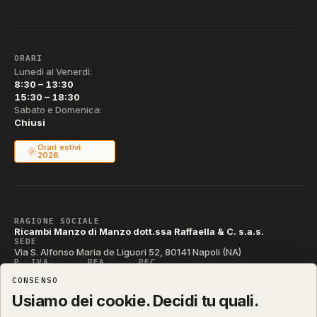
ORARI
Lunedì al Venerdì:
8:30 – 13:30
15:30 – 18:30
Sabato e Domenica:
Chiusi
Orari estivi
2026
RAGIONE SOCIALE
Ricambi Manzo di Manzo dott.ssa Raffaella & C. s.a.s.
SEDE
Via S. Alfonso Maria de Liguori 52, 80141 Napoli (NA)
P. IVA
REA
PEC
IT04790290631
NA-395472
manzo@pec.manzoricambi.it
CONSENSO
CODICE SDI
T04ZHR3
Usiamo dei cookie. Decidi tu quali.