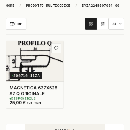
HOME
/
PRODOTTO MULTICODICE
/
EYZA2248007094 00
EYZA2248007094 00
Filtri
Aggiungi ai preferiti
506716.11ZA
MAGNETICA 637X528
SZ.Q ORIGINALE
DISPONIBILE
2
DISPONIBILI
25,00
€
IVA INCL.