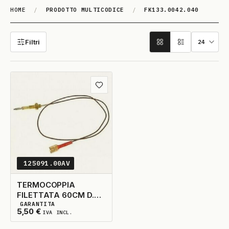
HOME
/
PRODOTTO MULTICODICE
/
FK133.0042.040
FK133.0042.040
Filtri
Aggiungi ai preferiti
125091.00AV
TERMOCOPPIA
FILETTATA 60CM D.6
GARANTITA
H.36 FILO ATTACCO
3
DISPONIBILI
5,50
€
IVA INCL.
FASTON - PER
T/CORONA