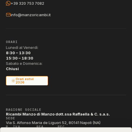
+39 320 753 7082
info@manzoricambi.it
ORARI
Lunedì al Venerdì:
8:30 – 13:30
15:30 – 18:30
Sabato e Domenica:
Chiusi
Orari estivi
2026
RAGIONE SOCIALE
Ricambi Manzo di Manzo dott.ssa Raffaella & C. s.a.s.
SEDE
Via S. Alfonso Maria de Liguori 52, 80141 Napoli (NA)
P. IVA
REA
PEC
IT04790290631
NA-395472
manzo@pec.manzoricambi.it