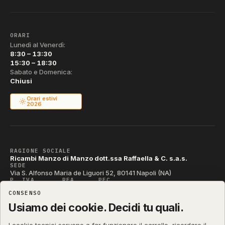
ORARI
Lunedì al Venerdì:
8:30 – 13:30
15:30 – 18:30
Sabato e Domenica:
Chiusi
Orari estivi
2026
RAGIONE SOCIALE
Ricambi Manzo di Manzo dott.ssa Raffaella & C. s.a.s.
SEDE
Via S. Alfonso Maria de Liguori 52, 80141 Napoli (NA)
P. IVA
REA
PEC
IT04790290631
NA-395472
manzo@pec.manzoricambi.it
CONSENSO
CODICE SDI
T04ZHR3
Usiamo dei cookie. Decidi tu quali.