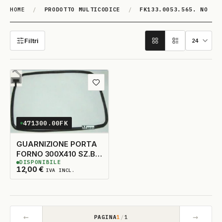
HOME
/
PRODOTTO MULTICODICE
/
FK133.0053.565. NO
FK133.0053.565. NO
Filtri
Aggiungi ai preferiti
471300.00FK
GUARNIZIONE PORTA
FORNO 300X410 SZ.B
DISPONIBILE
4L.
3
DISPONIBILI
12,00
€
IVA INCL.
←
→
PAGINA
1
/
1