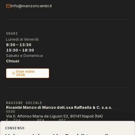
info@manzoricambi.it
ORARI
Lunedì al Venerdì:
8:30 – 13:30
15:30 – 18:30
Sabato e Domenica:
Chiusi
Orari estivi
2026
RAGIONE SOCIALE
Ricambi Manzo di Manzo dott.ssa Raffaella & C. s.a.s.
SEDE
Via S. Alfonso Maria de Liguori 52, 80141 Napoli (NA)
P. IVA
REA
PEC
IT04790290631
NA-395472
manzo@pec.manzoricambi.it
CONSENSO
CODICE SDI
T04ZHR3