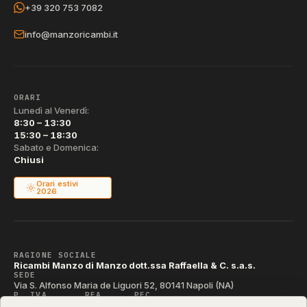
+39 320 753 7082
info@manzoricambi.it
ORARI
Lunedì al Venerdì:
8:30 – 13:30
15:30 – 18:30
Sabato e Domenica:
Chiusi
Orari estivi
2026
RAGIONE SOCIALE
Ricambi Manzo di Manzo dott.ssa Raffaella & C. s.a.s.
SEDE
Via S. Alfonso Maria de Liguori 52, 80141 Napoli (NA)
P. IVA
REA
PEC
IT04790290631
NA-395472
manzo@pec.manzoricambi.it