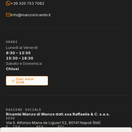
+39 320 753 7082
info@manzoricambi.it
ORARI
Lunedì al Venerdì:
8:30 – 13:30
15:30 – 18:30
Sabato e Domenica:
Chiusi
Orari estivi
2026
RAGIONE SOCIALE
Ricambi Manzo di Manzo dott.ssa Raffaella & C. s.a.s.
SEDE
Via S. Alfonso Maria de Liguori 52, 80141 Napoli (NA)
P. IVA
REA
PEC
IT04790290631
NA-395472
manzo@pec.manzoricambi.it