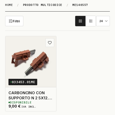
HOME
/
PRODOTTO MULTICODICE
/
ME140557
ME140557
Filtri
Aggiungi ai preferiti
033453.01ME
CARBONCINO CON
SUPPORTO N 2 5X12.5
DISPONIBILE
TAGLIO A DX
10
DISPONIBILI
9,00
€
IVA INCL.