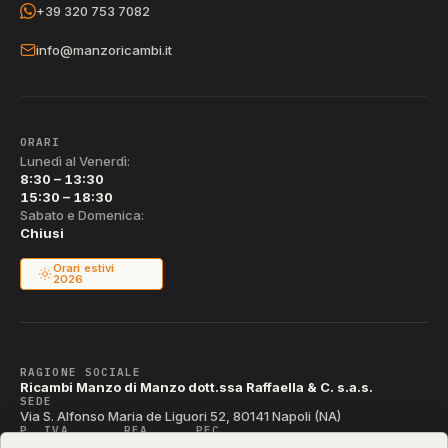
+39 320 753 7082
info@manzoricambi.it
ORARI
Lunedì al Venerdì:
8:30 – 13:30
15:30 – 18:30
Sabato e Domenica:
Chiusi
Orari estivi
2026
RAGIONE SOCIALE
Ricambi Manzo di Manzo dott.ssa Raffaella & C. s.a.s.
SEDE
Via S. Alfonso Maria de Liguori 52, 80141 Napoli (NA)
P. IVA
REA
PEC
IT04790290631
NA-395472
manzo@pec.manzoricambi.it