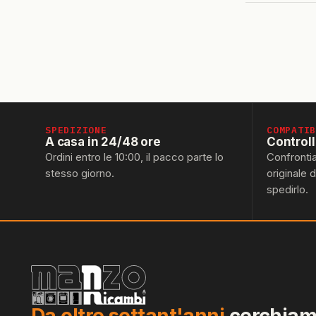
SPEDIZIONE
COMPATI
A casa in 24/48 ore
Control
Ordini entro le 10:00, il pacco parte lo
Confronti
stesso giorno.
originale 
spedirlo.
Da oltre settant'anni
cerchiamo