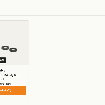
0AV
ARE
 3/4-3/4
ILI
IVA INCL.
uista