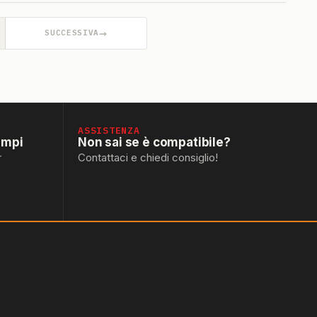
→
SUCCESSIVA
ASSISTENZA
empi
Non sai se è compatibile?
r
Contattaci e chiedi consiglio!