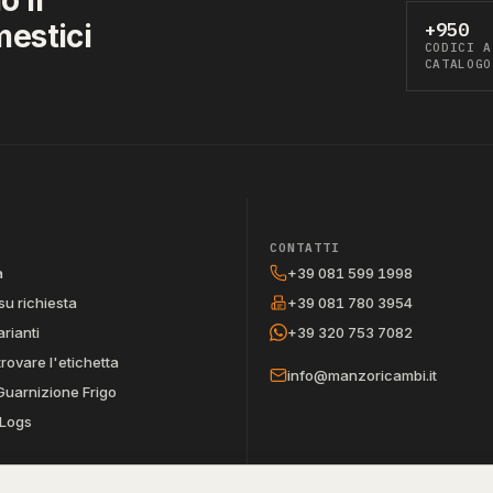
mestici
+950
CODICI A
CATALOGO
CONTATTI
a
+39 081 599 1998
su richiesta
+39 081 780 3954
arianti
+39 320 753 7082
trovare l'etichetta
info@manzoricambi.it
Guarnizione Frigo
Logs