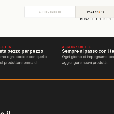
←
PRECEDENTE
PAGINA
1
/
1
RICAMBI 1–1 DI 1
BILITÀ
AGGIORNAMENTI
lata pezzo per pezzo
Sempre al passo con i t
amo ogni codice con quello
Ogni giorno ci impegnamo pe
del produttore prima di
aggiungere nuovi prodotti.
 il