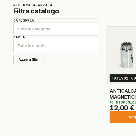
RICERCA AVANZATA
Filtra catalogo
CATEGORIA
Tutte le categorie
MARCA
Tutte le marche
Azzera filtri
031701.0
ANTICALC
MAGNETICO
6
DISPONIB
WPRO
12,00
€
Acq