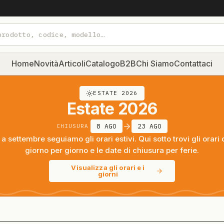
Home
Novità
Articoli
Catalogo
B2B
Chi Siamo
Contattaci
ESTATE 2026
Estate 2026
8 AGO
23 AGO
CHIUSURA
a settembre seguiamo gli orari estivi. Qui sotto trovi gli orari 
giorno per giorno e le date di chiusura per ferie.
Visualizza gli orari e i
giorni