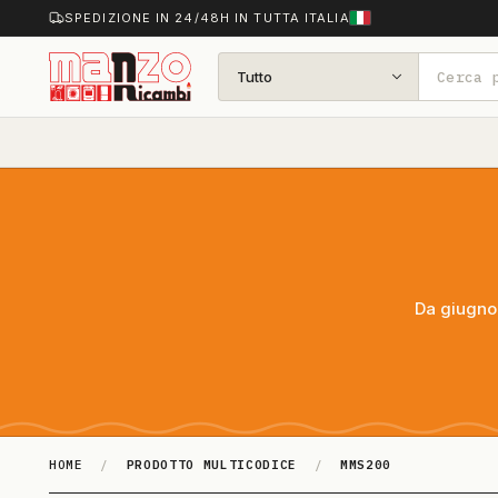
SPEDIZIONE IN 24/48H IN TUTTA ITALIA
Tutto
Da giugno 
HOME
/
PRODOTTO MULTICODICE
/
MMS200
MMS200