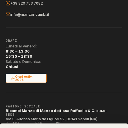
+39 320 753 7082
info@manzoricambi.it
ORARI
Lunedì al Venerdì:
8:30 – 13:30
15:30 – 18:30
Sabato e Domenica:
Chiusi
Orari estivi
2026
RAGIONE SOCIALE
Ricambi Manzo di Manzo dott.ssa Raffaella & C. s.a.s.
SEDE
Via S. Alfonso Maria de Liguori 52, 80141 Napoli (NA)
P. IVA
REA
PEC
IT04790290631
NA-395472
manzo@pec.manzoricambi.it