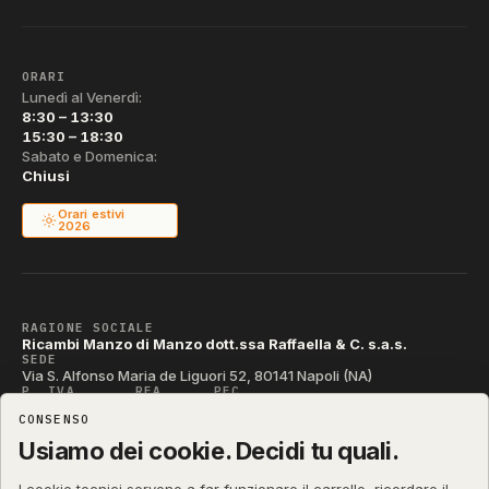
ORARI
Lunedì al Venerdì:
8:30 – 13:30
15:30 – 18:30
Sabato e Domenica:
Chiusi
Orari estivi
2026
RAGIONE SOCIALE
Ricambi Manzo di Manzo dott.ssa Raffaella & C. s.a.s.
SEDE
Via S. Alfonso Maria de Liguori 52, 80141 Napoli (NA)
P. IVA
REA
PEC
IT04790290631
NA-395472
manzo@pec.manzoricambi.it
CONSENSO
CODICE SDI
T04ZHR3
Usiamo dei cookie. Decidi tu quali.