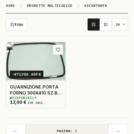
HOME
/
PRODOTTO MULTICODICE
/
OICOK700FK
OICOK700FK
Filtri
Aggiungi ai preferiti
471300.00FK
GUARNIZIONE PORTA
FORNO 300X410 SZ.B
DISPONIBILE
4L.
3
DISPONIBILI
12,00
€
IVA INCL.
←
→
PAGINA
1
/
1