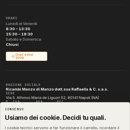
ORARI
Lunedì al Venerdì:
8:30 – 13:30
15:30 – 18:30
Sabato e Domenica:
Chiusi
Orari estivi
2026
RAGIONE SOCIALE
Ricambi Manzo di Manzo dott.ssa Raffaella & C. s.a.s.
SEDE
Via S. Alfonso Maria de Liguori 52, 80141 Napoli (NA)
P. IVA
REA
PEC
IT04790290631
NA-395472
manzo@pec.manzoricambi.it
CONSENSO
CODICE SDI
T04ZHR3
Usiamo dei cookie. Decidi tu quali.
I cookie tecnici servono a far funzionare il carrello, ricordare il