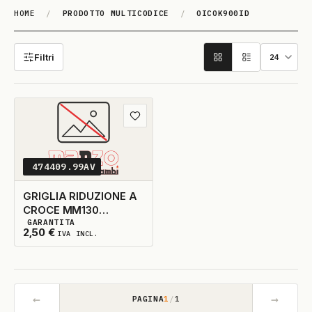
HOME
/
PRODOTTO MULTICODICE
/
OICOK900ID
OICOK900ID
Filtri
Aggiungi ai preferiti
474409.99AV
GRIGLIA RIDUZIONE A
CROCE MM130
GARANTITA
SMALTATA
14
DISPONIBILI
2,50
€
IVA INCL.
←
→
PAGINA
1
/
1