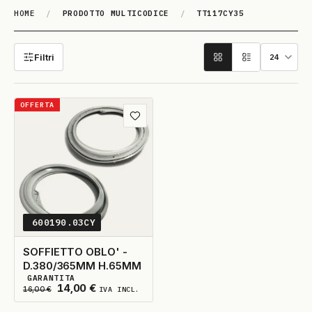
HOME
/
PRODOTTO MULTICODICE
/
TT117CY35
TT117CY35
Filtri
OFFERTA
Aggiungi ai preferiti
600190.03CY
SOFFIETTO OBLO' -
D.380/365MM H.65MM
GARANTITA
3
DISPONIBILI
Il prezzo originale era: 16,00 €.
Il prezzo attuale è: 14,00 €.
14,00
€
16,00
€
IVA INCL.