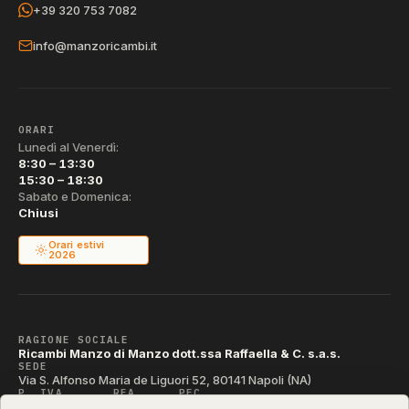
+39 320 753 7082
info@manzoricambi.it
ORARI
Lunedì al Venerdì:
8:30 – 13:30
15:30 – 18:30
Sabato e Domenica:
Chiusi
Orari estivi
2026
RAGIONE SOCIALE
Ricambi Manzo di Manzo dott.ssa Raffaella & C. s.a.s.
SEDE
Via S. Alfonso Maria de Liguori 52, 80141 Napoli (NA)
P. IVA
REA
PEC
IT04790290631
NA-395472
manzo@pec.manzoricambi.it