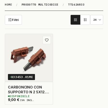
HOME
/
PRODOTTO MULTICODICE
/
TT162AR33
TT162AR33
Filtri
Aggiungi ai preferiti
033453.01ME
CARBONCINO CON
SUPPORTO N 2 5X12.5
DISPONIBILE
TAGLIO A DX
10
DISPONIBILI
9,00
€
IVA INCL.