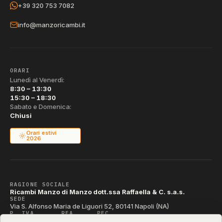
+39 320 753 7082
info@manzoricambi.it
ORARI
Lunedì al Venerdì:
8:30 – 13:30
15:30 – 18:30
Sabato e Domenica:
Chiusi
Orari estivi
2026
RAGIONE SOCIALE
Ricambi Manzo di Manzo dott.ssa Raffaella & C. s.a.s.
SEDE
Via S. Alfonso Maria de Liguori 52, 80141 Napoli (NA)
P. IVA
REA
PEC
IT04790290631
NA-395472
manzo@pec.manzoricambi.it