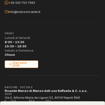
+39 320 753 7082
info@manzoricambi.it
ORARI
Lunedì al Venerdì:
8:30 – 13:30
15:30 – 18:30
Sabato e Domenica:
Chiusi
Orari estivi
2026
RAGIONE SOCIALE
Ricambi Manzo di Manzo dott.ssa Raffaella & C. s.a.s.
SEDE
Via S. Alfonso Maria de Liguori 52, 80141 Napoli (NA)
P. IVA
REA
PEC
IT04790290631
NA-395472
manzo@pec.manzoricambi.it